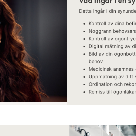
Vad ingår i en 
Detta ingår i din synun
Kontroll av dina bef
Noggrann behovsan
Kontroll av ögontry
Digital mätning av di
Bild av din ögonbot
behov
Medicinsk anamnes -
Uppmätning av ditt s
Ordination och reko
​Remiss till ögonläka