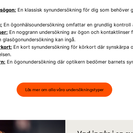
asögon:
En klassisk synundersökning för dig som behöver gl
:
En ögonhälsoundersökning omfattar en grundlig kontroll
ser:
En noggrann undersökning av ögon och kontaktlinser fö
en glasögonundersökning kan ingå.
kort:
En kort synundersökning för körkort där synskärpa o
elsen.
rn:
En ögonundersökning där optikern bedömer barnets synf
Läs mer om alla våra undersökningstyper