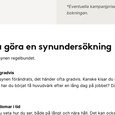
*Eventuella kampanjprise
bokningen.
u göra en synundersökning
 synen regelbundet.
 gradvis
 synen förändrats, det händer ofta gradvis. Kanske kisar d
r har du börjat få huvudvärk efter en lång dag på jobbet? D
domar i tid
u veta hur du ser, både på långt och nära håll. Det kan oc