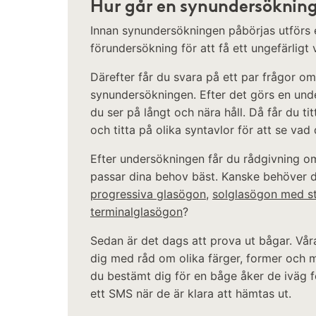
Hur går en synundersökning 
Innan synundersökningen påbörjas utförs 
förundersökning för att få ett ungefärligt 
Därefter får du svara på ett par frågor om
synundersökningen. Efter det görs en und
du ser på långt och nära håll. Då får du 
och titta på olika syntavlor för att se vad
Efter undersökningen får du rådgivning o
passar dina behov bäst. Kanske behöver 
progressiva glasögon
,
solglasögon med s
terminalglasögon
?
Sedan är det dags att prova ut bågar. Vår
dig med råd om olika färger, former och m
du bestämt dig för en båge åker de iväg fö
ett SMS när de är klara att hämtas ut.