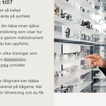
till?
en så kallad
värde på synfelet.
 din hälsa innan själva
ersökning som visar hur
titta genom mätinstrument
 du kan uppfatta.
m vilka lösningar som
du
läsglasögon
,
tyrka
och/eller
a rådgivare kan hjälpa
aterial på bågarna. När
r tillverkning och du får