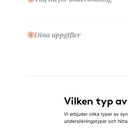
Välj tid för undersökning
4
Dina uppgifter
Vilken typ a
Vi erbjuder olika typer av sy
undersökningstyper och hitt