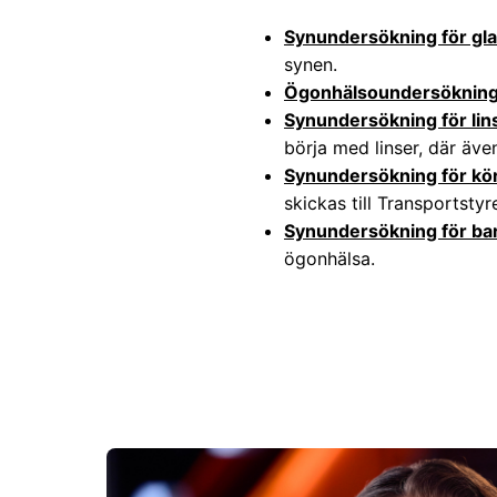
Synundersökning för gl
synen.
Ögonhälsoundersökning
Synundersökning för lin
börja med linser, där äv
Synundersökning för kör
skickas till Transportstyr
Synundersökning för ba
ögonhälsa.