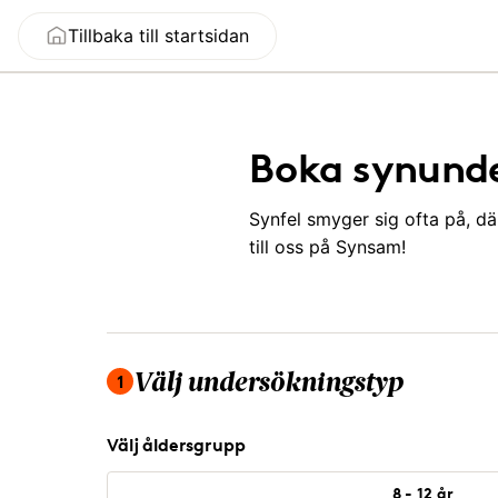
Tillbaka till startsidan
Boka synund
Synfel smyger sig ofta på, d
till oss på Synsam!
Du är på steg 1 av 4, välj undersökningstyp.
1
Välj undersökningstyp
Välj åldersgrupp
8 - 12 år