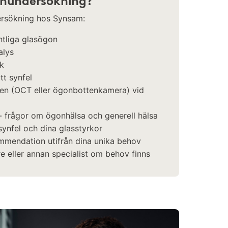
synundersökning?
dersökning hos Synsam:
intliga glasögon
alys
ck
tt synfel
ten (OCT eller ögonbottenkamera) vid
 frågor om ögonhälsa och generell hälsa
ynfel och dina glasstyrkor
mmendation utifrån dina unika behov
re eller annan specialist om behov finns