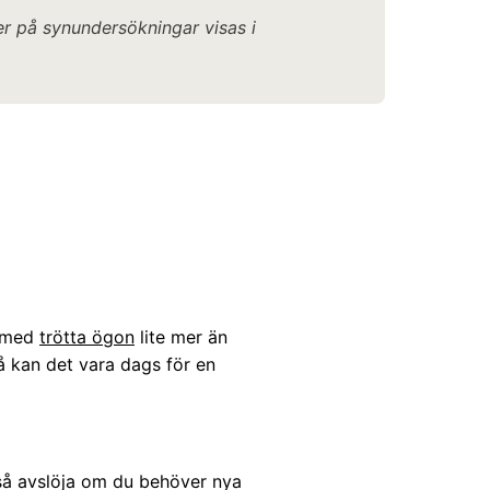
r på synundersökningar visas i
u med
trötta ögon
lite mer än
å kan det vara dags för en
kså avslöja om du behöver nya