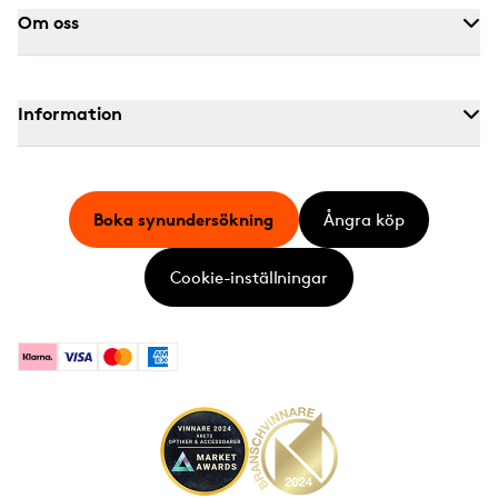
Om oss
Information
Boka synundersökning
Ångra köp
Cookie-inställningar
Klarna
Visa
Mastercard
American Express