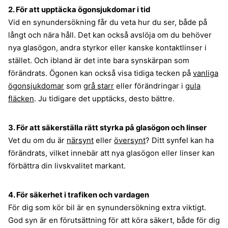
2. För att upptäcka ögonsjukdomar i tid
Vid en synundersökning får du veta hur du ser, både på
långt och nära håll. Det kan också avslöja om du behöver
nya glasögon, andra styrkor eller kanske kontaktlinser i
stället. Och ibland är det inte bara synskärpan som
förändrats. Ögonen kan också visa tidiga tecken på
vanliga
ögonsjukdomar
som
grå starr
eller förändringar i
gula
fläcken
. Ju tidigare det upptäcks, desto bättre.
3. För att säkerställa rätt styrka på glasögon och linser
Vet du om du är
närsynt
eller
översynt
? Ditt synfel kan ha
förändrats, vilket innebär att nya glasögon eller linser kan
förbättra din livskvalitet markant.
4. För säkerhet i trafiken och vardagen
För dig som kör bil är en synundersökning extra viktigt.
God syn är en förutsättning för att köra säkert, både för dig