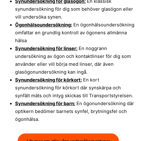
Synundersökning för glasögon:
En klassisk
synundersökning för dig som behöver glasögon eller
vill undersöka synen.
Ögonhälsoundersökning:
En ögonhälsoundersökning
omfattar en grundlig kontroll av ögonens allmänna
hälsa
Synundersökning för linser:
En noggrann
undersökning av ögon och kontaktlinser för dig som
använder eller vill börja med linser, där även
glasögonundersökning kan ingå.
Synundersökning för körkort:
En kort
synundersökning för körkort där synskärpa och
synfält mäts och intyg skickas till Transportstyrelsen.
Synundersökning för barn:
En ögonundersökning där
optikern bedömer barnets synfel, brytningsfel och
ögonhälsa.
Läs mer om alla våra undersökningstyper