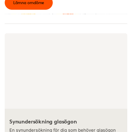
Lämna omdöme
Synundersökning glasögon
En synundersökning för dig som behöver glasögon