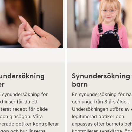
undersökning
Synundersökning 
er
barn
n synundersökning för
En synundersökning för ba
tlinser får du ett
och unga från 8 års ålder.
terat recept för både
Undersökningen utförs av 
 och glasögon. Våra
legitimerad optiker och
merade optiker kontrollerar
anpassas efter barnets beh
ögon och hur linserna
kontrollerar synskärpa, ö