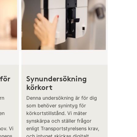
för
Synundersökning
körkort
rn
Denna undersökning är för dig
som behöver synintyg för
en
körkortstillstånd. Vi mäter
synskärpa och ställer frågor
ov. Vi
enligt Transportstyrelsens krav,
gonens
och intyget skickas digitalt