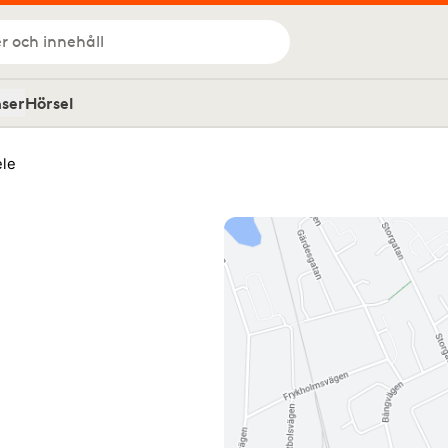
r och innehåll
nser
Hörsel
le