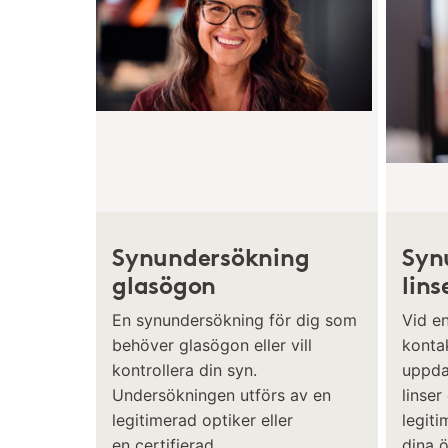
Synundersökning
Syn
glasögon
lins
En synundersökning för dig som
Vid e
behöver glasögon eller vill
kontak
kontrollera din syn.
uppda
Undersökningen utförs av en
linser
legitimerad optiker eller
legiti
en certifierad
dina 