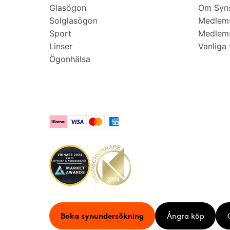
Glasögon
Om Syns
Solglasögon
Medlem
Sport
Medlems
Linser
Vanliga 
Ögonhälsa
Klarna
Visa
Mastercard
American Express
Boka synundersökning
Ångra köp