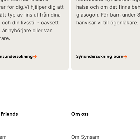
ar för dig.Vi hjälper dig att
hälsa och om det finns be
rätt typ av lins utifrån dina
glasögon. För barn under 8
och din livsstil - oavsett
hänvisar vi till ögonläkare.
är nybörjare eller van
rare.
insundersökning
Synundersökning barn
Friends
Om oss
lem
Om Synsam