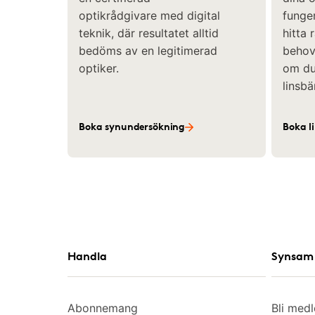
optikrådgivare med digital
funger
teknik, där resultatet alltid
hitta 
bedöms av en legitimerad
behov 
optiker.
om du 
linsbä
Boka synundersökning
Boka l
Handla
Synsam 
Abonnemang
Bli med