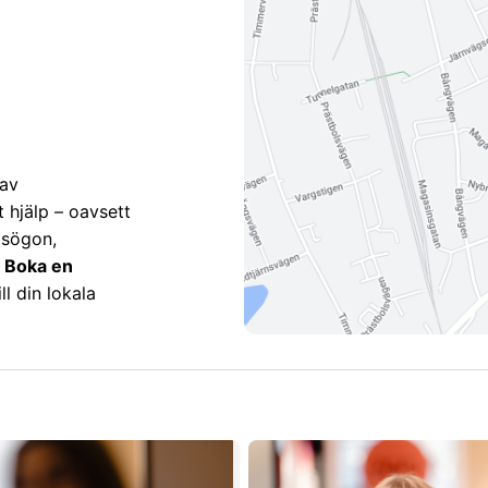
 av
t hjälp – oavsett
asögon,
.
Boka en
l din lokala