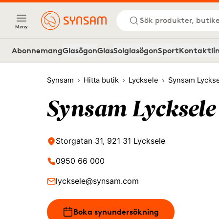
Sök produkter, butike
Meny
Abonnemang
Glasögon
Glas
Solglasögon
Sport
Kontaktli
Synsam
Hitta butik
Lycksele
Synsam Lyckse
Synsam Lycksele
Storgatan 31, 921 31 Lycksele
0950 66 000
lycksele@synsam.com
Boka synundersökning