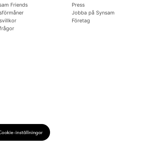
am Friends
Press
sförmåner
Jobba på Synsam
villkor
Företag
frågor
Cookie-inställningar