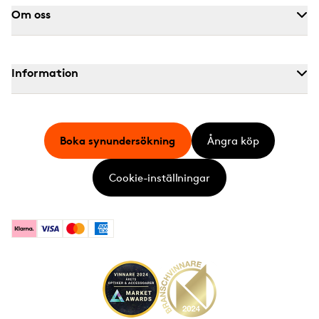
Om oss
Information
Boka synundersökning
Ångra köp
Cookie-inställningar
Klarna
Visa
Mastercard
American Express