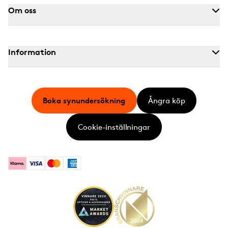
Om oss
Information
Boka synundersökning
Ångra köp
Cookie-inställningar
Klarna
Visa
Mastercard
American Express