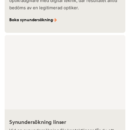
optikrådgivare med digital teknik, där resultatet alltid
bedöms av en legitimerad optiker.
Boka synundersökning
Synundersökning linser