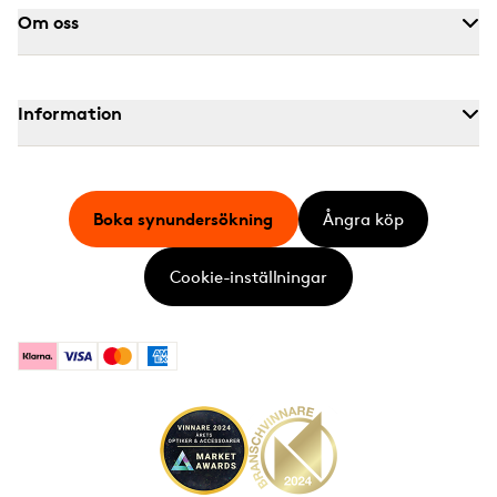
Om oss
Information
Boka synundersökning
Ångra köp
Cookie-inställningar
Klarna
Visa
Mastercard
American Express