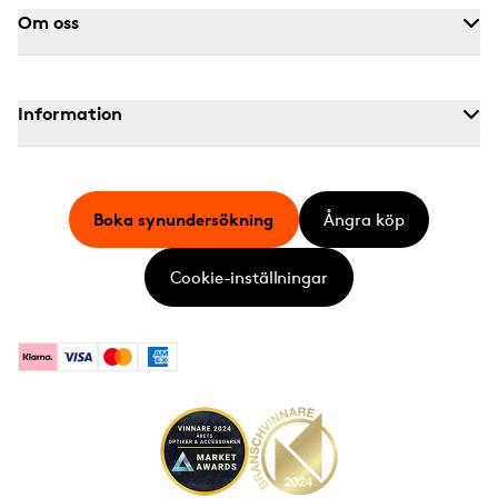
Om oss
Information
Boka synundersökning
Ångra köp
Cookie-inställningar
Klarna
Visa
Mastercard
American Express