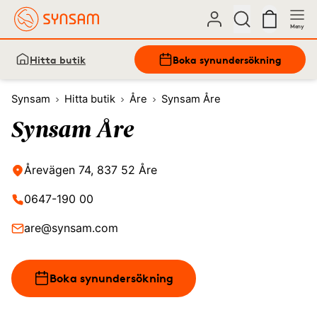
Meny
Hitta butik
Boka synundersökning
Synsam
Hitta butik
Åre
Synsam Åre
Synsam Åre
Årevägen 74, 837 52 Åre
0647-190 00
are@synsam.com
Boka synundersökning