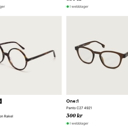
ger
I webblager
One:1
e
Panto C27 4921
300 kr
on Rakel
I webblager