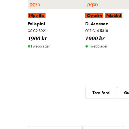
Köp online
Köp online
Paketdeal
Fellepini
D. Arnesen
O9 C2 5021
O17 C14 5319
1900 kr
1000 kr
I webblager
I webblager
Tom Ford
Gu