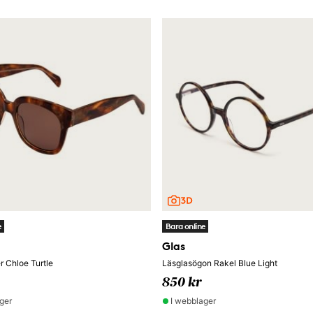
e
Bara online
Glas
 Chloe Turtle
Läsglasögon Rakel Blue Light
850 kr
ger
I webblager