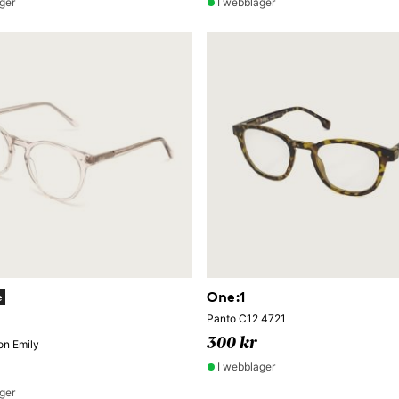
ger
I webblager
One:1
e
Panto C12 4721
300 kr
on Emily
I webblager
ger