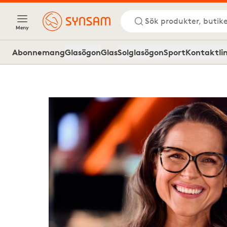
Sök produkter, butike
Meny
Abonnemang
Glasögon
Glas
Solglasögon
Sport
Kontaktli