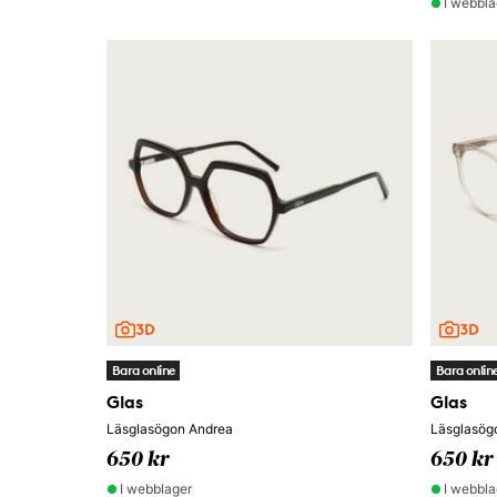
I webbla
Bara online
Bara onlin
Glas
Glas
Läsglasögon Andrea
Läsglasög
650 kr
650 kr
I webblager
I webbla