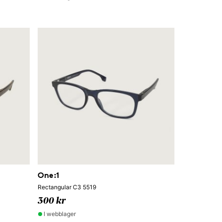
One:1
Rectangular C3 5519
300 kr
I webblager