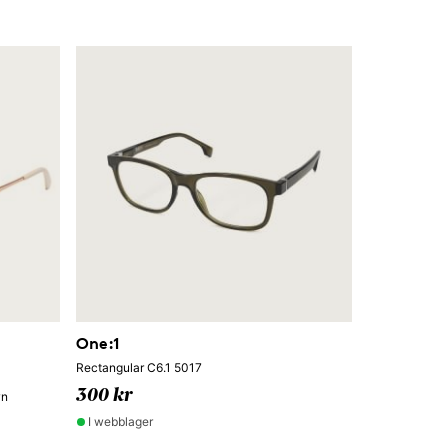
One:1
Rectangular C6.1 5017
300 kr
wn
I webblager