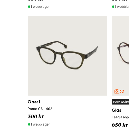
I webblager
I webbla
One:1
Bara onlin
Panto C6.1 4921
Glas
300 kr
Läsglasög
I webblager
650 kr