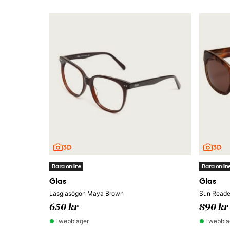
Bara online
Bara onlin
Glas
Glas
Läsglasögon Maya Brown
Sun Reader
650 kr
890 kr
I webblager
I webbla