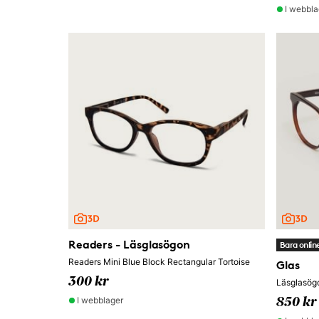
I webbla
Readers - Läsglasögon
Bara onlin
Readers Mini Blue Block Rectangular Tortoise
Glas
300 kr
Läsglasög
I webblager
850 kr