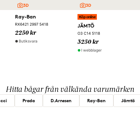
Ray-Ban
Köp online
RX6421 2997 5418
JÄMTÖ
2250 kr
O3 C14 5118
Butiksvara
3250 kr
I webblager
Hitta bågar från välkända varumärken
cci
Prada
D.Arnesen
Ray-Ban
Jämtö