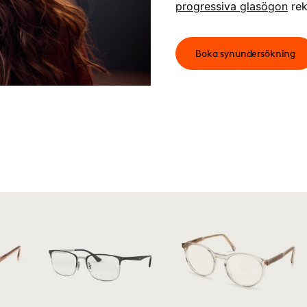
progressiva glasögon
rek
Boka synundersökning