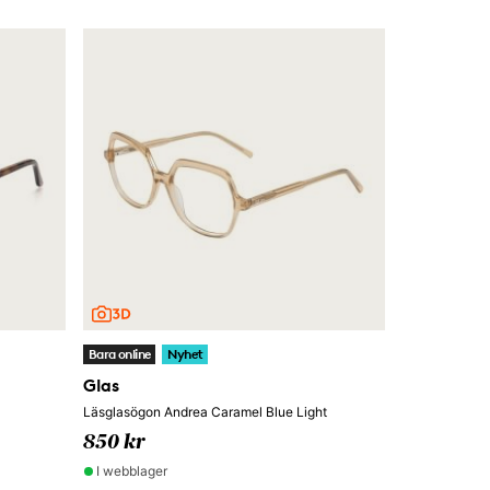
Bara online
Nyhet
Glas
Läsglasögon Andrea Caramel Blue Light
850 kr
I webblager