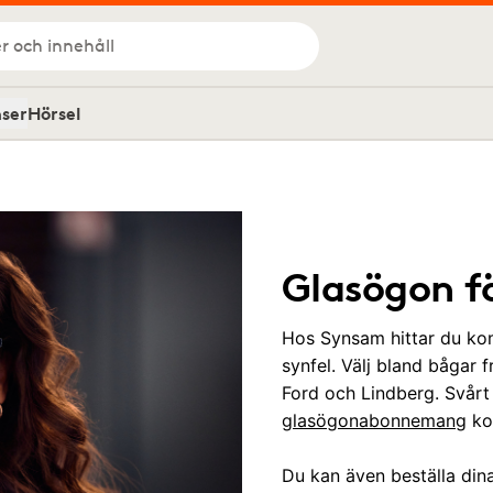
r och innehåll
nser
Hörsel
Glasögon f
Hos Synsam hittar du kom
synfel. Välj bland bågar
Ford och Lindberg. Svår
glasögonabonnemang
kom
Du kan även beställa din