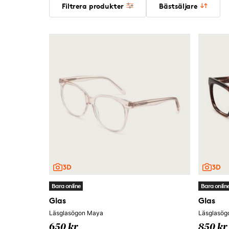
Filtrera produkter
Bästsäljare
Bara online
Bara onlin
Glas
Glas
Läsglasögon Maya
Läsglasög
650 kr
850 kr