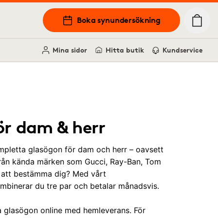
Boka synundersökning
Mina sidor
Hitta butik
Kundservice
ör dam & herr
pletta glasögon för dam och herr – oavsett
 från kända märken som Gucci, Ray-Ban, Tom
t att bestämma dig? Med vårt
binerar du tre par och betalar månadsvis.
a glasögon online med hemleverans. För