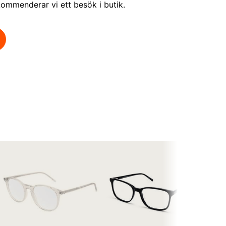
ommenderar vi ett besök i butik.
Köp onli
JÄMT
O1 C66 
3250
I webb