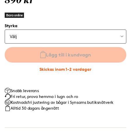
890 kr
Bara online
Styrka
Lägg till i kundvagn
Skickas inom 1-2 vardagar
Snabb leverans
Fri retur, prova hemma i lugn och ro
Kostnadsfri justering av bågar i Synsams butiksnätverk
Alltid 30 dagars ångerrätt