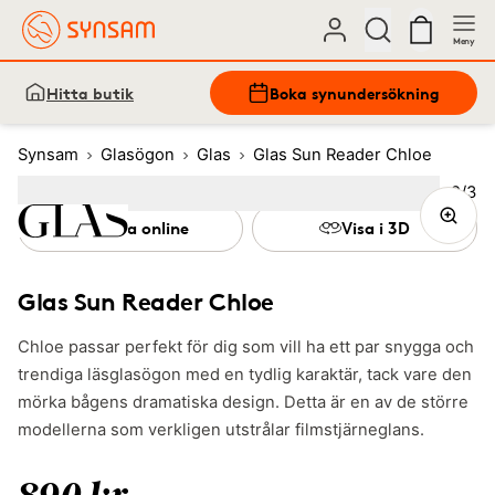
Meny
Hitta butik
Boka synundersökning
Synsam
Glasögon
Glas
Glas Sun Reader Chloe
Bild
2
/
3
Image
1
Image
(Current image)
2
Image
3
Prova online
Visa i 3D
Glas Sun Reader Chloe
Chloe passar perfekt för dig som vill ha ett par snygga och
trendiga läsglasögon med en tydlig karaktär, tack vare den
mörka bågens dramatiska design. Detta är en av de större
modellerna som verkligen utstrålar filmstjärneglans.