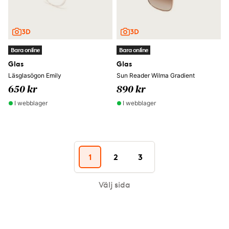
Bara online
Bara online
Glas
Glas
Läsglasögon Emily
Sun Reader Wilma Gradient
650 kr
890 kr
I webblager
I webblager
1
2
3
Välj sida