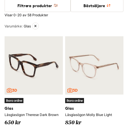
Filtrera produkter
Bästsäljare
Visar 0-20 av 58 Produkter
Aktiva filter
Varumärke
:
Glas
Bara online
Bara online
Glas
Glas
Läsglasögon Therese Dark Brown
Läsglasögon Molly Blue Light
650 kr
850 kr