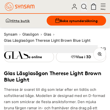
Meny
Hitta butik
Boka synundersökning
Synsam
Glasögon
Glas
Glas Läsglasögon Therese Light Brown Blue Light
Bild
2
/
3
Image
1
Image
(Current image)
2
Image
3
Prova online
Visa i 3D
Glas Läsglasögon Therese Light Brown
Blue Light
Therese är svaret till dig som letar efter en tidlös och
sofistikerad båge. Modellen är designad med en D-formad
ram som smickrar de flesta ansiktsformer. Den mjuka
bruna färgen ramar in- och framhäver dina drag på ett