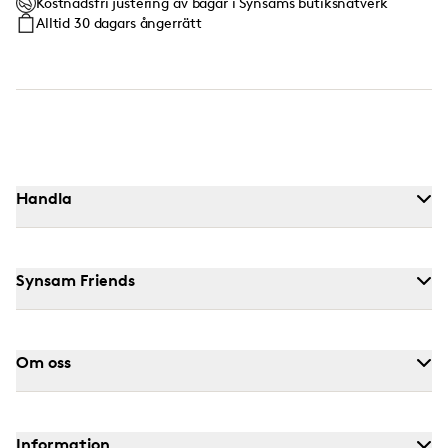
Kostnadsfri justering av bågar i Synsams butiksnätverk
Alltid 30 dagars ångerrätt
Handla
Synsam Friends
Om oss
Information