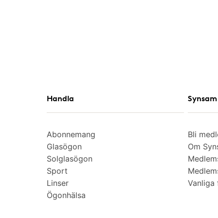
Handla
Synsam 
Abonnemang
Bli med
Glasögon
Om Syns
Solglasögon
Medlem
Sport
Medlems
Linser
Vanliga 
Ögonhälsa