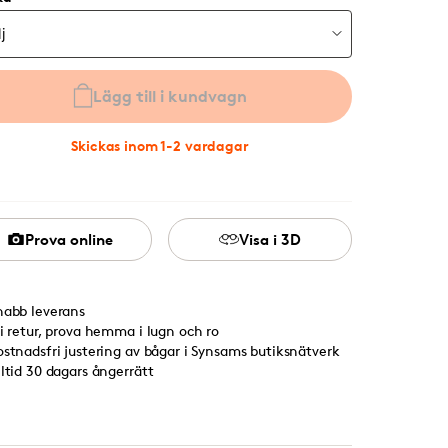
Lägg till i kundvagn
Skickas inom 1-2 vardagar
Prova online
Visa i 3D
nabb leverans
ri retur, prova hemma i lugn och ro
ostnadsfri justering av bågar i Synsams butiksnätverk
lltid 30 dagars ångerrätt