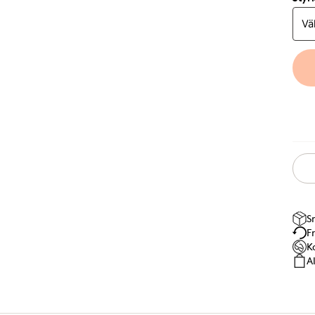
S
F
K
A