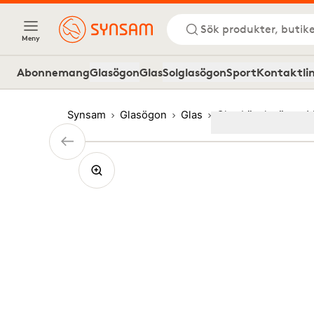
Sök produkter, butike
Meny
Abonnemang
Glasögon
Glas
Solglasögon
Sport
Kontaktli
Synsam
Glasögon
Glas
Glas Läsglasögon 
Image
1