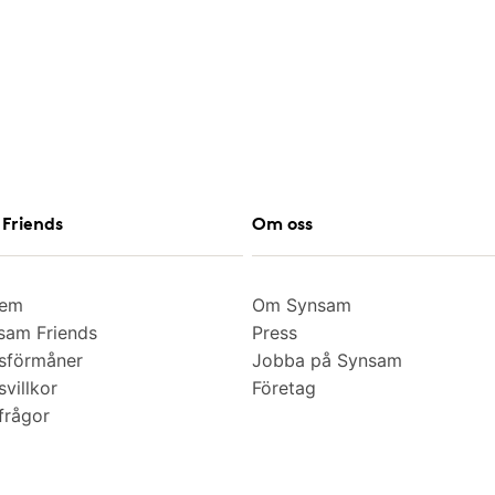
Friends
Om oss
lem
Om Synsam
am Friends
Press
sförmåner
Jobba på Synsam
villkor
Företag
frågor