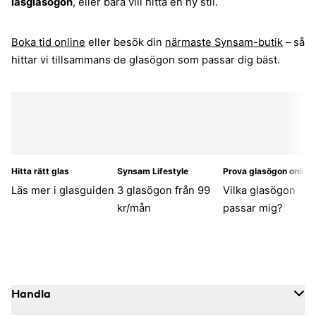
läsglasögon
, eller bara vill hitta en ny stil.
Boka tid online
eller besök din
närmaste Synsam-butik
– så
hittar vi tillsammans de glasögon som passar dig bäst.
Hitta rätt glas
Synsam Lifestyle
Prova glasögon online
Läs mer i glasguiden
3 glasögon från 99
Vilka glasögon
kr/mån
passar mig?
Handla