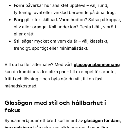
Form
påverkar hur ansiktet upplevs – välj rund,
fyrkantig, oval eller vinklad beroende på dina drag.
Färg
gör stor skillnad. Varm hudton? Satsa på koppar,
oliv eller orange. Kall underton? Testa blått, vinrött
eller grått.
Sti
l säger mycket om vem du är – välj klassiskt,
trendigt, sportigt eller minimalistiskt.
Vill du ha fler alternativ? Med vårt
glasögonabonnemang
kan du kombinera tre olika par – till exempel för arbete,
fritid och läsning – och byta när du vill, till en fast
månadskostnad.
Glasögon med stil och hållbarhet i
fokus
Synsam erbjuder ett brett sortiment av
glasögon för dam,
herr och barn
från några av världens mest populära