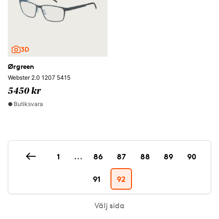
Ørgreen
Webster 2.0 1207 5415
5450 kr
Butiksvara
1
...
86
87
88
89
90
91
92
Välj sida