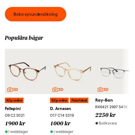
Boka synundersökning
Populära bågar
Ray-Ban
Köp online
Köp online
Paketdeal
RX6421 2997 5418
Fellepini
D. Arnesen
2250 kr
O9 C2 5021
O17 C14 5319
Butiksvara
1900 kr
1000 kr
I webblager
I webblager