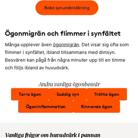
Boka synundersökning
Ögonmigrän och flimmer i synfältet
Många upplever även
ögonmigrän
. Det visar sig ofta som
flimmer i synfältet, ibland tillsammans med dimsyn.
Besvären kan pågå från några minuter upp till en timme
och följs ibland av huvudvärk.
Andra vanliga ögonbesvär
Torra ögon
Suddig syn
Trötta ögon
Ögoninflammation
Rinnande ögon
Vanliga frågor om huvudvärk i pannan