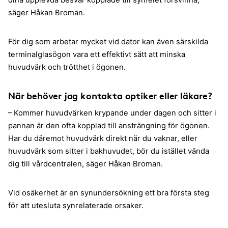
dina upplevda besvär kopplade till synfelet försvinna,
säger Håkan Broman.
För dig som arbetar mycket vid dator kan även särskilda
terminalglasögon vara ett effektivt sätt att minska
huvudvärk och trötthet i ögonen.
När behöver jag kontakta optiker eller läkare?
– Kommer huvudvärken krypande under dagen och sitter i
pannan är den ofta kopplad till ansträngning för ögonen.
Har du däremot huvudvärk direkt när du vaknar, eller
huvudvärk som sitter i bakhuvudet, bör du istället vända
dig till vårdcentralen, säger Håkan Broman.
Vid osäkerhet är en synundersökning ett bra första steg
för att utesluta synrelaterade orsaker.