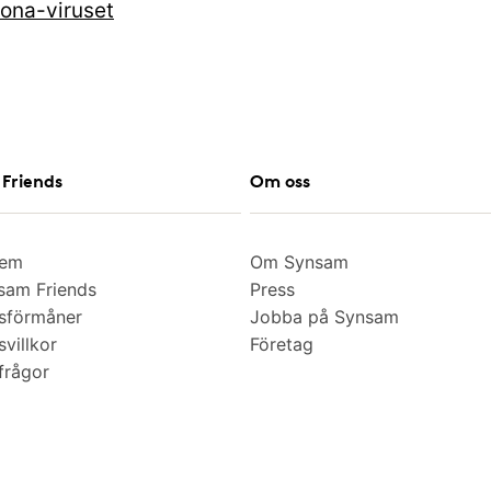
ona-viruset
Friends
Om oss
lem
Om Synsam
am Friends
Press
sförmåner
Jobba på Synsam
villkor
Företag
frågor