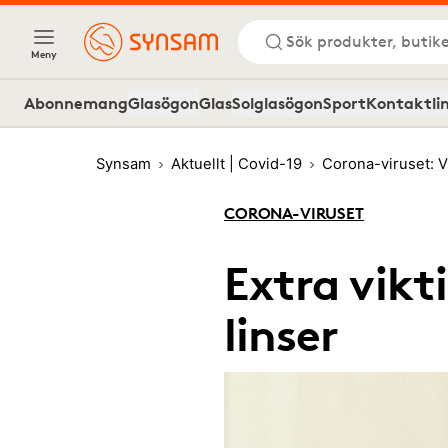
Sök produkter, butike
Meny
Abonnemang
Glasögon
Glas
Solglasögon
Sport
Kontaktli
Synsam
Aktuellt | Covid-19
Corona-viruset: V
CORONA-VIRUSET
Extra vikt
linser