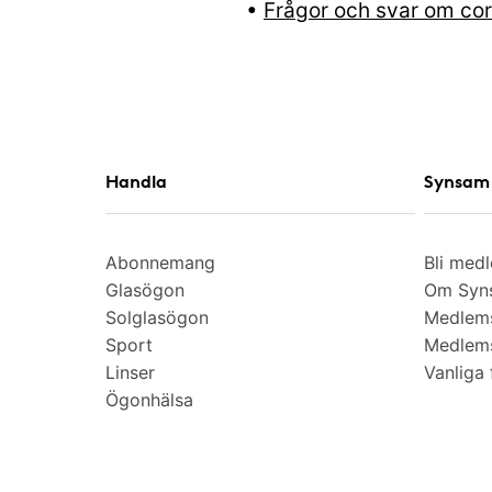
•
Frågor och svar om cor
Handla
Synsam 
Abonnemang
Bli med
Glasögon
Om Syns
Solglasögon
Medlem
Sport
Medlems
Linser
Vanliga 
Ögonhälsa