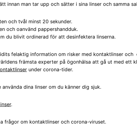
tt innan man tar upp och sätter i sina linser och samma s
en och tvål minst 20 sekunder.
ren och oanvänd pappershandduk.
 du blivit ordinerad för att desinfektera linserna.
idits felaktig information om risker med kontaktlinser och
 världens främsta experter på ögonhälsa att gå ut med ett k
ontaktlinser
under corona-tider.
e använda dina linser om du känner dig sjuk.
inser
.
a frågor om kontaktlinser och corona-viruset.