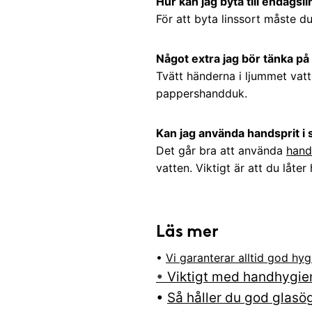
Hur kan jag byta till endagsl
För att byta linssort måste d
Något extra jag bör tänka på
Tvätt händerna i ljummet vat
pappershandduk.
Kan jag använda handsprit i 
Det går bra att använda
hand
vatten. Viktigt är att du låte
Läs mer
•
Vi garanterar alltid god hyg
•
Viktigt med handhygien
•
Så håller du god glas