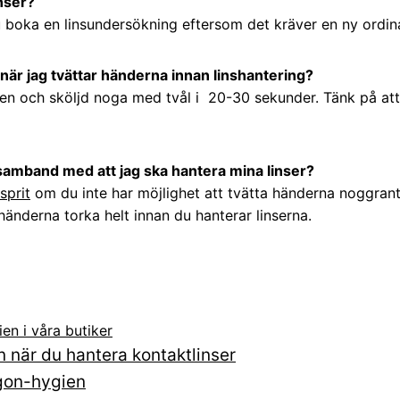
inser?
u boka en linsundersökning eftersom det kräver en ny ordin
 när jag tvättar händerna innan linshantering?
ten och sköljd noga med tvål i 20-30 sekunder. Tänk på at
samband med att jag ska hantera mina linser?
sprit
om du inte har möjlighet att tvätta händerna noggran
r händerna torka helt innan du hanterar linserna.
ien i våra butiker
 när du hantera kontaktlinser
ögon-hygien