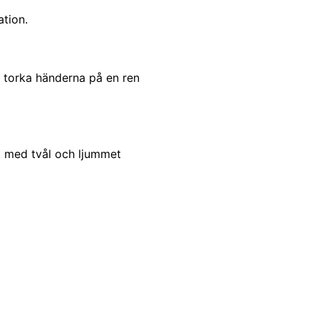
ation.
t torka händerna på en ren
t med tvål och ljummet