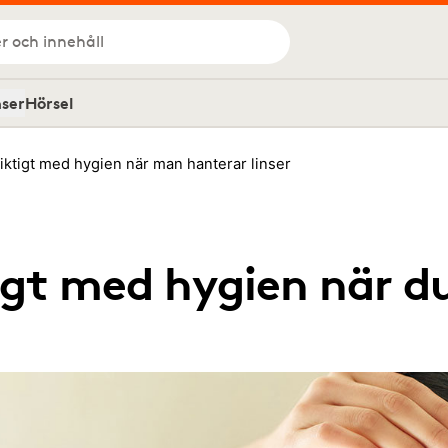
r och innehåll
nser
Hörsel
iktigt med hygien när man hanterar linser
igt med hygien när d