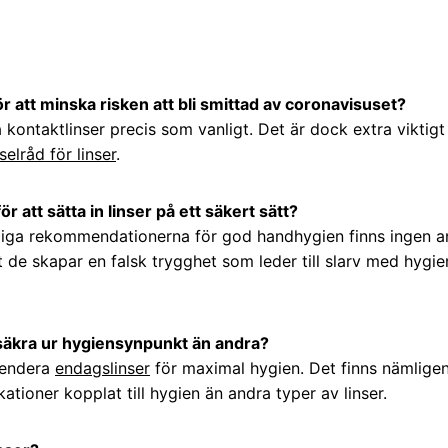
ör att minska risken att bli smittad av coronavisuset?
kontaktlinser precis som vanligt. Det är dock extra viktigt 
selråd för linser
.
ör att sätta in linser på ett säkert sätt?
nliga rekommendationerna för god handhygien finns ingen an
att de skapar en falsk trygghet som leder till slarv med hyg
 säkra ur hygiensynpunkt än andra?
mendera
endagslinser
för maximal hygien. Det finns nämligen 
ationer kopplat till hygien än andra typer av linser.