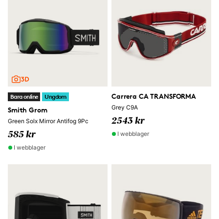
Carrera CA TRANSFORMA
Bara online
Ungdom
Grey C9A
Smith Grom
2543 kr
Green Solx Mirror Antifog 9Pc
I webblager
585 kr
I webblager