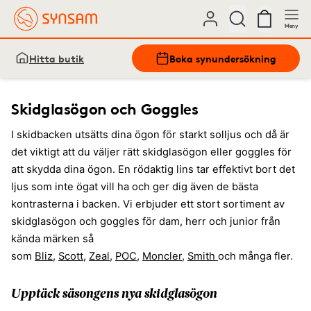
Meny
Hitta butik
Boka synundersökning
Skidglasögon och Goggles
I skidbacken utsätts dina ögon för starkt solljus och då är
det viktigt att du väljer rätt skidglasögon eller goggles för
att skydda dina ögon. En rödaktig lins tar effektivt bort det
ljus som inte ögat vill ha och ger dig även de bästa
kontrasterna i backen. Vi erbjuder ett stort sortiment av
skidglasögon och goggles för dam, herr och junior från
kända märken så
som
Bliz
,
Scott
,
Zeal
,
POC
,
Moncler
,
Smith
och många fler.
Upptäck säsongens nya skidglasögon