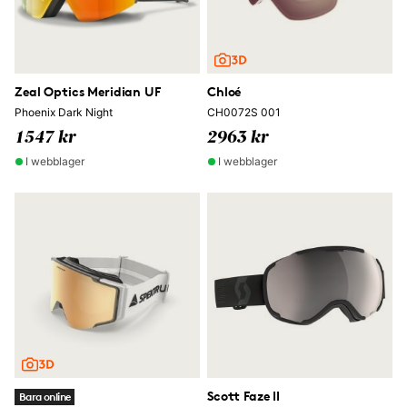
Zeal Optics Meridian UF
Chloé
Phoenix Dark Night
CH0072S 001
1547 kr
2963 kr
I webblager
I webblager
Scott Faze II
Bara online