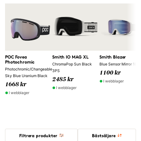
POC Fovea
Smith IO MAG XL
Smith Blazer
Photochromic
ChromaPop Sun Black
Blue Sensor Mirror 1DG
Photochromic/Changeable
3PS
1100 kr
Sky Blue Uranium Black
2485 kr
I webblager
1668 kr
I webblager
I webblager
Filtrera produkter
Bästsäljare