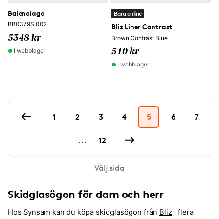
Balenciaga
Bara online
BB0379S 002
Bliz Liner Contrast
5348 kr
Brown Contrast Blue
I webblager
510 kr
I webblager
1
2
3
4
5
6
7
...
12
Välj sida
Skidglasögon för dam och herr
Hos Synsam kan du köpa skidglasögon från
Bliz
i flera