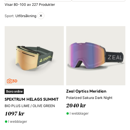
Visar 80-100 av 227 Produkter
Aktiva filter
Sport
:
Utförsåkning
Zeal Optics Meridian
Bara online
Polarized Sakura Dark Night
SPEKTRUM HELAGS SUMMIT
2040 kr
BIO PLUS LIME / OLIVE GREEN
I webblager
1097 kr
I webblager