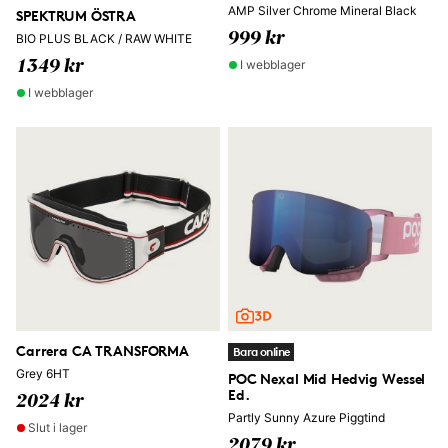
AMP Silver Chrome Mineral Black
SPEKTRUM ÖSTRA
999 kr
BIO PLUS BLACK / RAW WHITE
I webblager
1349 kr
I webblager
Carrera CA TRANSFORMA
Bara online
Grey 6HT
POC Nexal Mid Hedvig Wessel
Ed.
2024 kr
Partly Sunny Azure Piggtind
Slut i lager
2079 kr