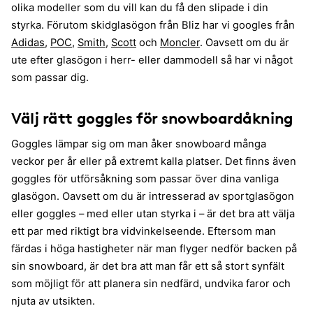
olika modeller som du vill kan du få den slipade i din
styrka. Förutom skidglasögon från Bliz har vi googles från
Adidas
,
POC
,
Smith
,
Scott
och
Moncler
. Oavsett om du är
ute efter glasögon i herr- eller dammodell så har vi något
som passar dig.
Välj rätt goggles för snowboardåkning
Goggles lämpar sig om man åker snowboard många
veckor per år eller på extremt kalla platser. Det finns även
goggles för utförsåkning som passar över dina vanliga
glasögon. Oavsett om du är intresserad av sportglasögon
eller goggles – med eller utan styrka i – är det bra att välja
ett par med riktigt bra vidvinkelseende. Eftersom man
färdas i höga hastigheter när man flyger nedför backen på
sin snowboard, är det bra att man får ett så stort synfält
som möjligt för att planera sin nedfärd, undvika faror och
njuta av utsikten.