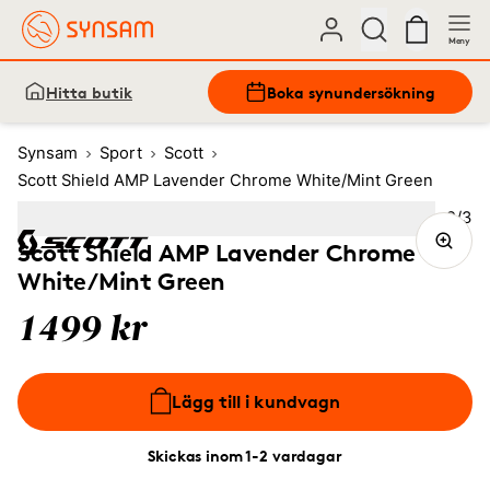
Meny
Hitta butik
Boka synundersökning
Synsam
Sport
Scott
Scott Shield AMP Lavender Chrome White/Mint Green
Bild
2
/
3
Image
1
Image
(Current image)
2
Image
3
Scott Shield AMP Lavender Chrome
White/Mint Green
1499 kr
Lägg till i kundvagn
Skickas inom 1-2 vardagar