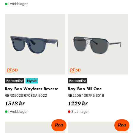
I webblager
Bara online
Nyhet
Bara online
Ray-Ban Wayfarer Reverse
Ray-Ban Bill One
RBR0502S 67083A 5022
RB2205 1397R5 6016
1318 kr
1229 kr
I webblager
Slut i lager
Rea
Rea