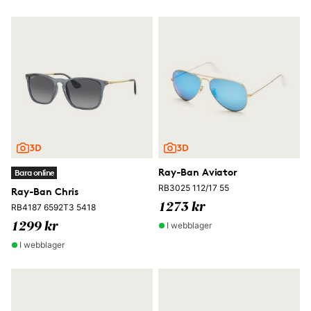
Ray-Ban Aviator
Bara online
RB3025 112/17 55
Ray-Ban Chris
1273 kr
RB4187 6592T3 5418
I webblager
1299 kr
I webblager