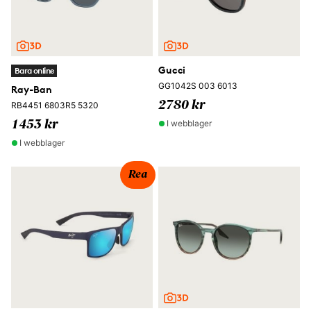
Gucci
Bara online
GG1042S 003 6013
Ray-Ban
2780 kr
RB4451 6803R5 5320
I webblager
1453 kr
I webblager
Rea