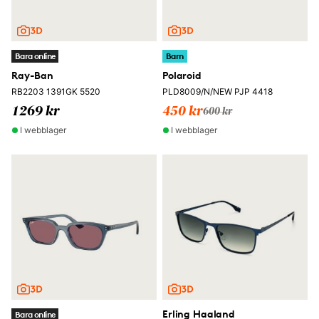
Bara online
Barn
Ray-Ban
Polaroid
RB2203 1391GK 5520
PLD8009/N/NEW PJP 4418
1269 kr
450 kr
600 kr
I webblager
I webblager
Erling Haaland
Bara online