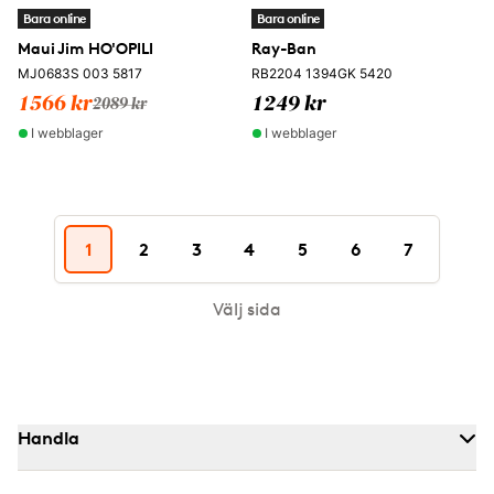
Bara online
Bara online
Maui Jim HO'OPILI
Ray-Ban
MJ0683S 003 5817
RB2204 1394GK 5420
1566 kr
1249 kr
2089 kr
I webblager
I webblager
1
2
3
4
5
6
7
Välj sida
Handla