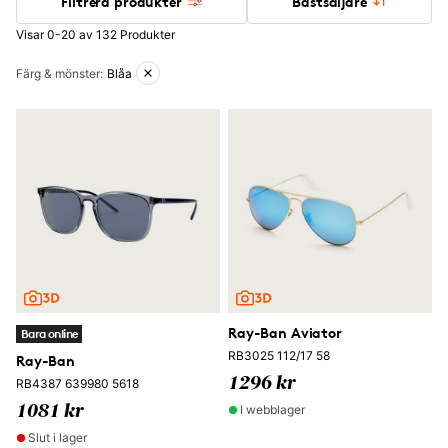
Filtrera produkter
Bästsäljare
Visar 0-20 av 132 Produkter
Aktiva filter
Färg & mönster
:
Blåa
Ray-Ban Aviator
Bara online
RB3025 112/17 58
Ray-Ban
1296 kr
RB4387 639980 5618
I webblager
1081 kr
Slut i lager