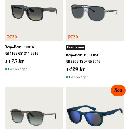
Ray-Ban Justin
Bara online
RB4165 681311 5516
Ray-Ban Bill One
1173 kr
RB2205 1397R5 5716
I webblager
1429 kr
I webblager
Rea