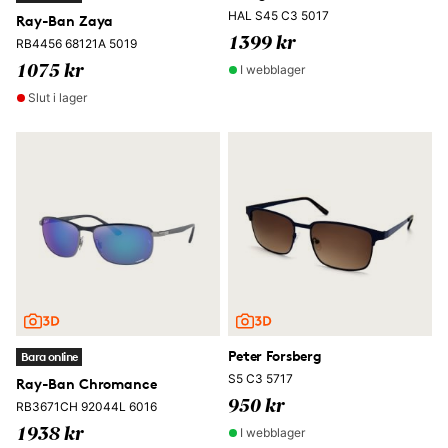
HAL S45 C3 5017
Ray-Ban Zaya
1399 kr
RB4456 68121A 5019
I webblager
1075 kr
Slut i lager
Peter Forsberg
Bara online
S5 C3 5717
Ray-Ban Chromance
950 kr
RB3671CH 92044L 6016
I webblager
1938 kr