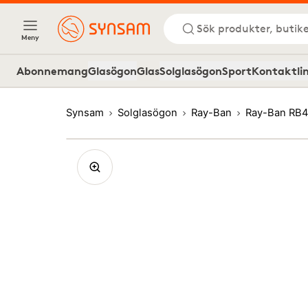
Sök produkter, butike
Meny
Abonnemang
Glasögon
Glas
Solglasögon
Sport
Kontaktli
Synsam
Solglasögon
Ray-Ban
Ray-Ban RB4