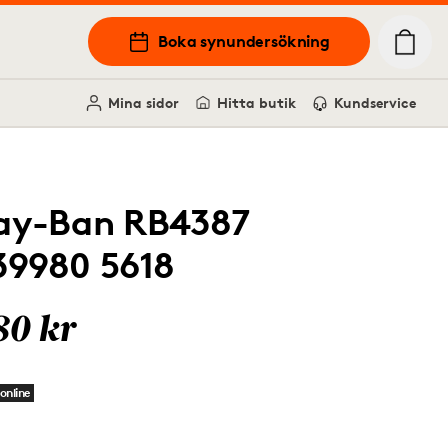
Boka synundersökning
Mina sidor
Hitta butik
Kundservice
ay-Ban RB4387
39980 5618
80 kr
online