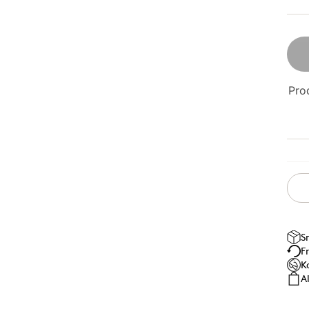
Prod
S
F
K
A