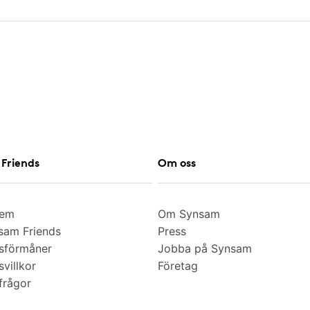
Friends
Om oss
lem
Om Synsam
am Friends
Press
sförmåner
Jobba på Synsam
villkor
Företag
frågor