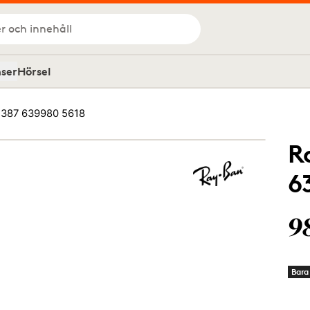
r och innehåll
nser
Hörsel
387 639980 5618
R
6
9
Bara 