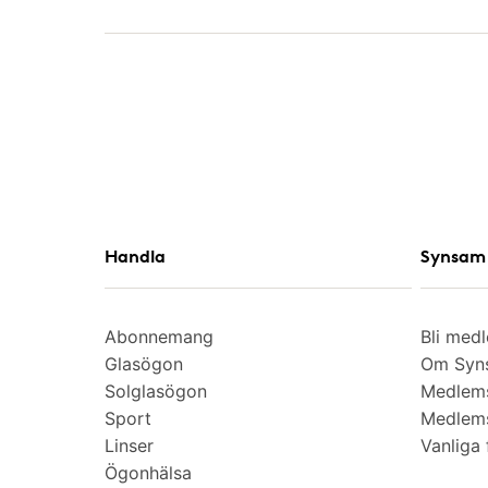
Handla
Synsam 
Abonnemang
Bli med
Glasögon
Om Syns
Solglasögon
Medlem
Sport
Medlems
Linser
Vanliga 
Ögonhälsa