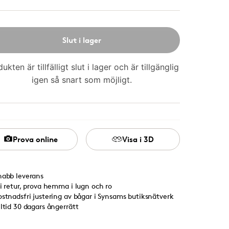
Slut i lager
ukten är tillfälligt slut i lager och är tillgänglig
igen så snart som möjligt.
Prova online
Visa i 3D
nabb leverans
ri retur, prova hemma i lugn och ro
ostnadsfri justering av bågar i Synsams butiksnätverk
lltid 30 dagars ångerrätt