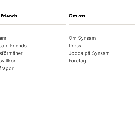
Friends
Om oss
lem
Om Synsam
am Friends
Press
sförmåner
Jobba på Synsam
villkor
Företag
frågor