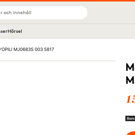
r och innehåll
nser
Hörsel
'OPILI MJ0683S 003 5817
M
M
1
Bara 