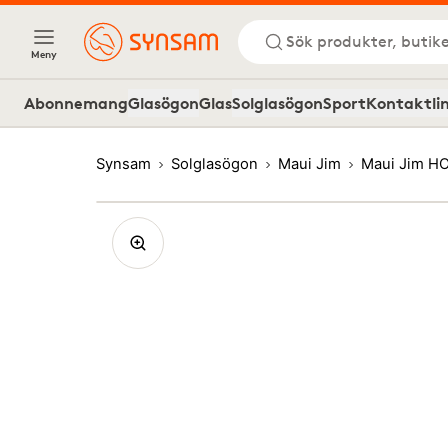
Sök produkter, butike
Meny
Abonnemang
Glasögon
Glas
Solglasögon
Sport
Kontaktli
Synsam
Solglasögon
Maui Jim
Maui Jim HO