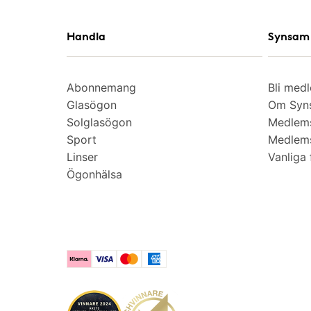
Handla
Synsam 
Abonnemang
Bli med
Glasögon
Om Syns
Solglasögon
Medlem
Sport
Medlems
Linser
Vanliga 
Ögonhälsa
Klarna
Visa
Mastercard
American Express