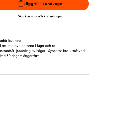
Lägg till i kundvagn
Skickas inom 1-2 vardagar
nabb leverans
ri retur, prova hemma i lugn och ro
ostnadsfri justering av bågar i Synsams butiksnätverk
lltid 30 dagars ångerrätt