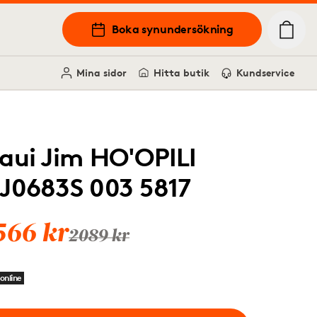
Boka synundersökning
Mina sidor
Hitta butik
Kundservice
aui Jim HO'OPILI
J0683S 003 5817
566 kr
2089 kr
online