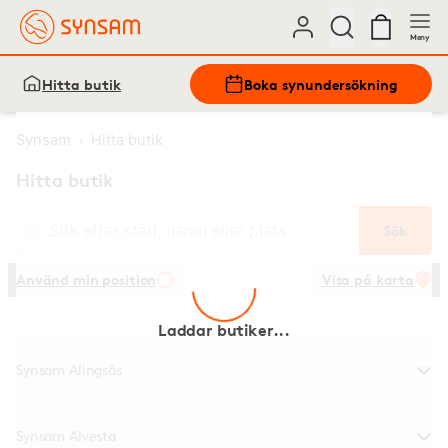
Meny
Hitta butik
Boka synundersökning
Synsam
Hitta butik
Hitta butik
Sök
Sök efter stad, namn eller plats
Använd min position
Visa på karta
Laddar butiker...
Synsam Alingsås
Synsam Alvesta