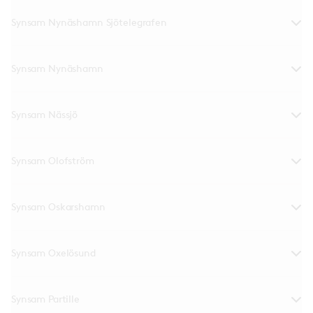
Synsam Nynäshamn Sjötelegrafen
Synsam Nynäshamn
Synsam Nässjö
Synsam Olofström
Synsam Oskarshamn
Synsam Oxelösund
Synsam Partille