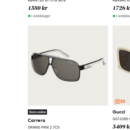
RB4473D 677219 5618
RB4940 6
1380 kr
1726 k
I webblager
I webbla
Gucci
Bara online
GG1326S 
Carrera
3409 k
GRAND PRIX 2 7C5