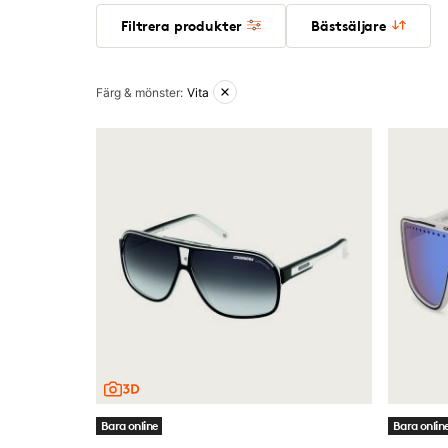
Filtrera produkter
Bästsäljare
Aktiva filter
Färg & mönster
:
Vita
Bara online
Bara onlin