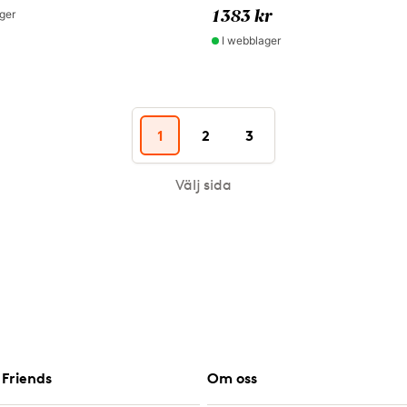
ger
1383 kr
I webblager
1
2
3
Välj sida
Friends
Om oss