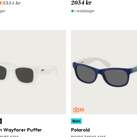
r
2034 kr
3351 kr
ger
I webblager
e
Barn
n Wayfarer Puffer
Polaroid