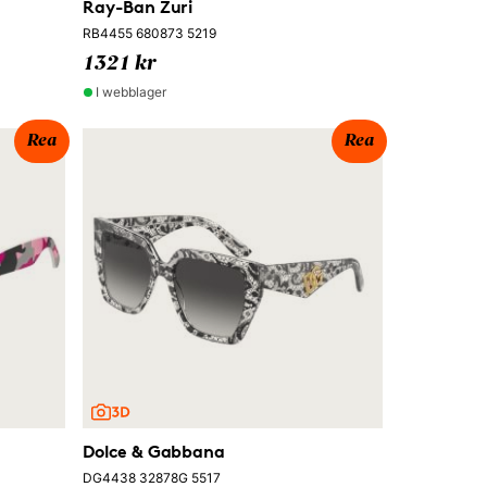
Ray-Ban Zuri
RB4455 680873 5219
1321 kr
I webblager
Rea
Rea
Dolce & Gabbana
DG4438 32878G 5517