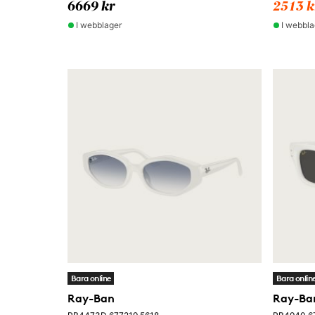
6669 kr
2513 k
I webblager
I webbla
Bara online
Bara onlin
Ray-Ban
Ray-Ba