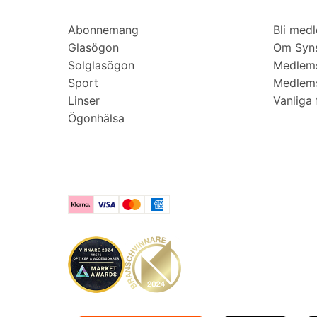
Abonnemang
Bli med
Glasögon
Om Syns
Solglasögon
Medlem
Sport
Medlems
Linser
Vanliga 
Ögonhälsa
Klarna
Visa
Mastercard
American Express