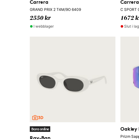
Carrera
Carrera
GRAND PRIX 2 T4M/9O 6409
C SPORT 
2550 kr
1672 k
I webblager
Slut i la
Oakley
Bara online
Prizm Sap
Ray-Ban