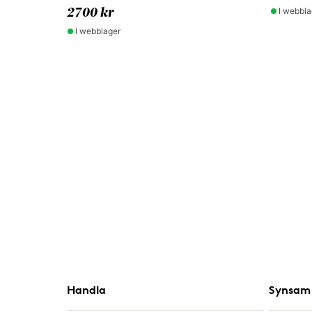
I webbla
2700 kr
I webblager
Handla
Synsam 