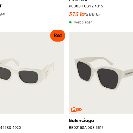
r
P0300 TCSY2 4315
ger
375 kr
500 kr
I webblager
Rea
Balenciaga
1425S0 4920
BB0215SA 003 5617