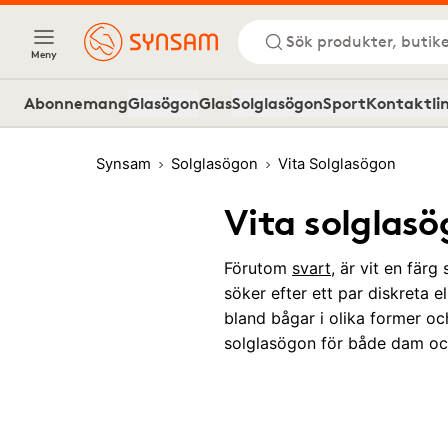
Sök produkter, butike
Meny
Abonnemang
Glasögon
Glas
Solglasögon
Sport
Kontaktli
Synsam
Solglasögon
Vita Solglasögon
Vita solglas
Förutom
svart
, är vit en fär
söker efter ett par diskreta e
bland bågar i olika former och
solglasögon för både dam och