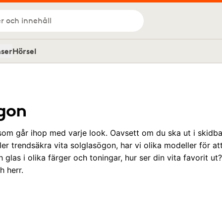
r och innehåll
nser
Hörsel
ögon
g som går ihop med varje look. Oavsett om du ska ut i skidba
ller trendsäkra vita solglasögon, har vi olika modeller för at
 glas i olika färger och toningar, hur ser din vita favorit 
 herr.