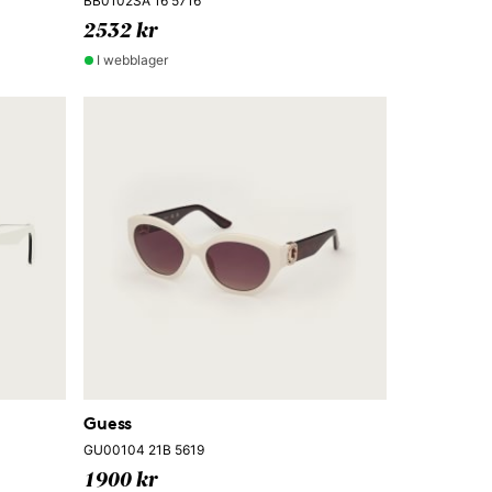
BB0102SA 16 5716
2532 kr
I webblager
Guess
GU00104 21B 5619
1900 kr