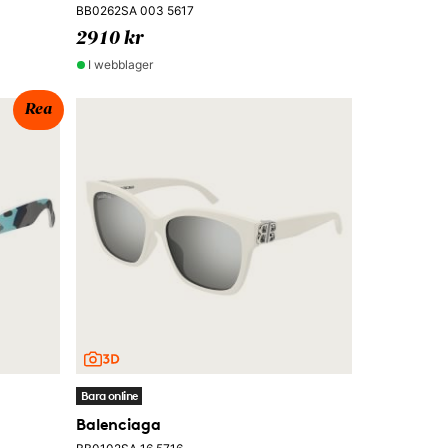
BB0262SA 003 5617
2910 kr
I webblager
Rea
Bara online
Balenciaga