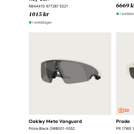
6669 k
RB4441D 677287 5321
I webbla
1015 kr
I webblager
Oakley Meta Vanguard
Prada
Prizm Black OW8001-0552
PR 17WS 