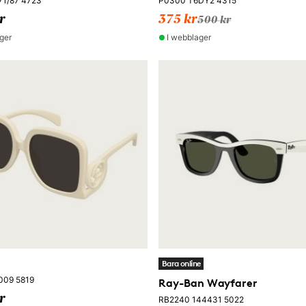
71/87 4723
P0300 T6DY2 4315
r
375 kr
500 kr
ger
I webblager
Bara online
009 5819
Ray-Ban Wayfarer
r
RB2240 144431 5022