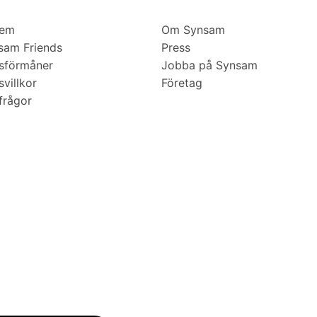
lem
Om Synsam
am Friends
Press
sförmåner
Jobba på Synsam
villkor
Företag
frågor