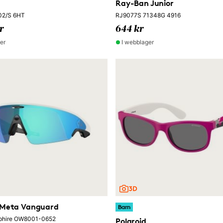
Ray-Ban Junior
02/S 6HT
RJ9077S 71348G 4916
r
644 kr
ger
I webblager
 Meta Vanguard
Barn
phire OW8001-0652
Polaroid