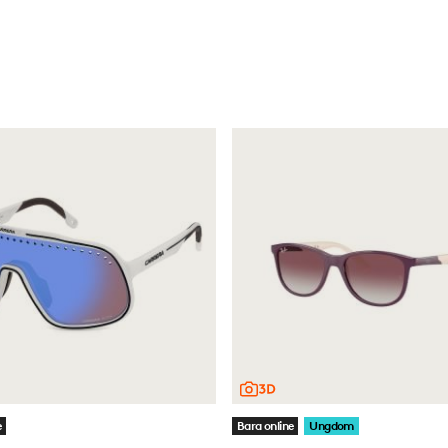
e
Bara online
Ungdom