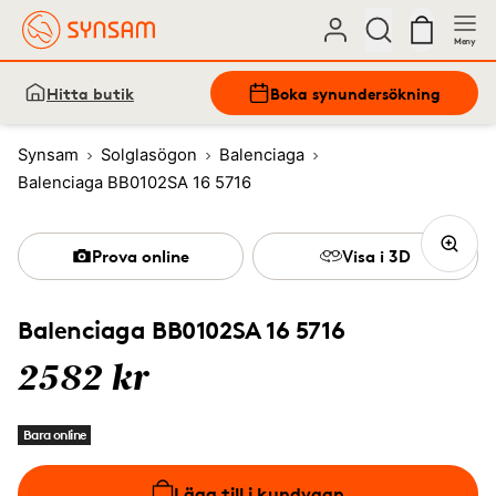
Meny
Hitta butik
Boka synundersökning
Synsam
Solglasögon
Balenciaga
Balenciaga BB0102SA 16 5716
Prova online
Visa i 3D
Balenciaga BB0102SA 16 5716
2582 kr
Bara online
Lägg till i kundvagn