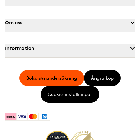
Om oss
Information
Boka synundersökning
Ångra köp
Cookie-inställningar
Klarna
Visa
Mastercard
American Express