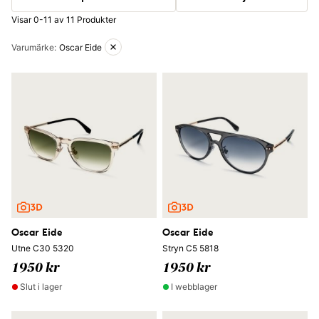
Visar 0-11 av 11 Produkter
Aktiva filter
Varumärke
:
Oscar Eide
Oscar Eide
Oscar Eide
Utne C30 5320
Stryn C5 5818
1950 kr
1950 kr
Slut i lager
I webblager