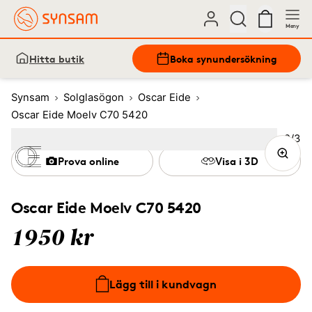
Meny
Hitta butik
Boka synundersökning
Synsam
Solglasögon
Oscar Eide
Oscar Eide Moelv C70 5420
Bild
2
/
3
Image
1
Image
(Current image)
2
Image
3
Prova online
Visa i 3D
Oscar Eide Moelv C70 5420
1950 kr
Lägg till i kundvagn