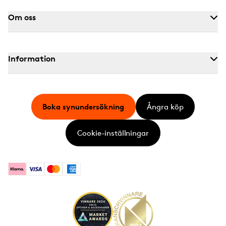
Om oss
Information
Boka synundersökning
Ångra köp
Cookie-inställningar
Klarna
Visa
Mastercard
American Express