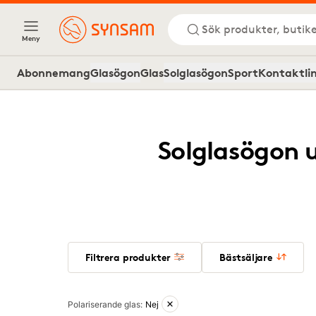
Sök produkter, butike
Meny
Abonnemang
Glasögon
Glas
Solglasögon
Sport
Kontaktli
Solglasögon u
Filtrera produkter
Bästsäljare
Aktiva filter
Polariserande glas
:
Nej