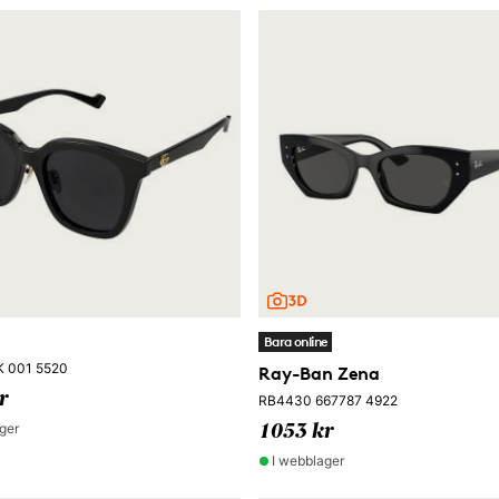
Bara online
 001 5520
Ray-Ban Zena
r
RB4430 667787 4922
ger
1053 kr
I webblager