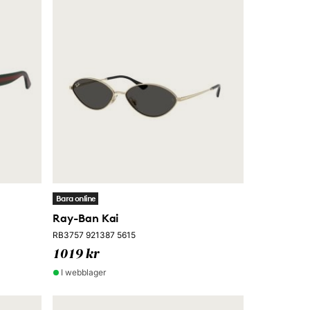
Bara online
Ray-Ban Kai
RB3757 921387 5615
1019 kr
I webblager