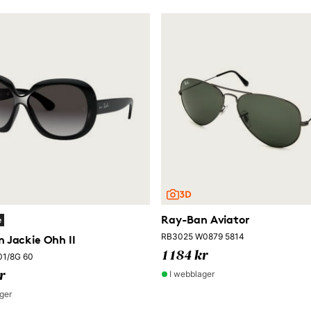
Ray-Ban Aviator
e
RB3025 W0879 5814
 Jackie Ohh II
1184 kr
01/8G 60
I webblager
r
ger