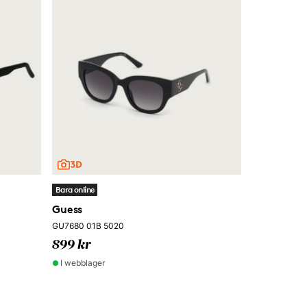
Bara online
Guess
GU7680 01B 5020
899 kr
I webblager