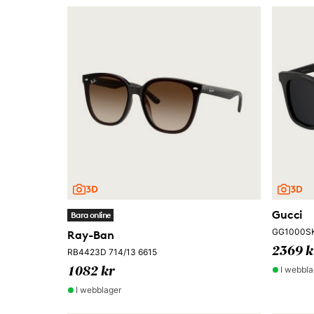
Gucci
Bara online
GG1000SK
Ray-Ban
2369 k
RB4423D 714/13 6615
I webbla
1082 kr
I webblager