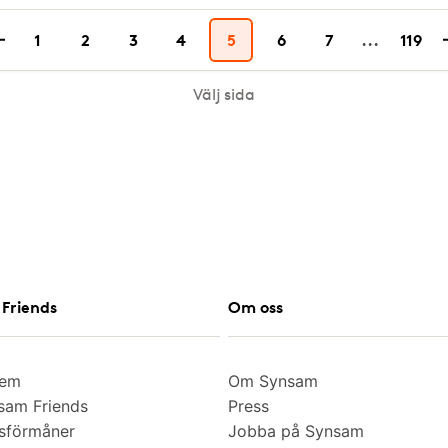
1
2
3
4
5
6
7
...
119
Välj sida
Friends
Om oss
lem
Om Synsam
am Friends
Press
sförmåner
Jobba på Synsam