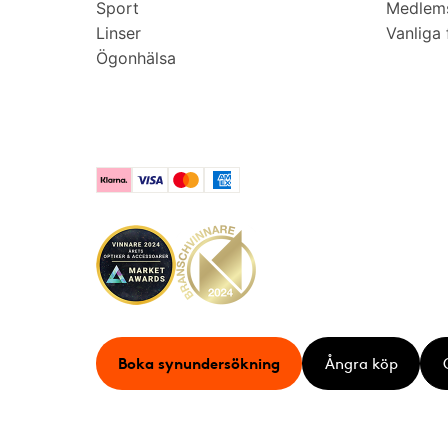
Sport
Medlems
Linser
Vanliga 
Ögonhälsa
Klarna
Visa
Mastercard
American Express
Boka synundersökning
Ångra köp