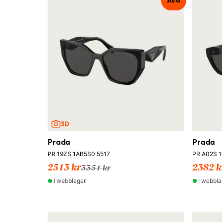
Rea
Prada
Prada
PR 19ZS 1AB5S0 5517
PR A02S 
2513 kr
2382 k
3351 kr
I webblager
I webbla