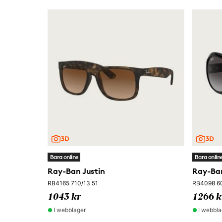
Bara online
Bara onlin
Ray-Ban Justin
Ray-Ban
RB4165 710/13 51
RB4098 6
1043 kr
1266 k
I webblager
I webbla