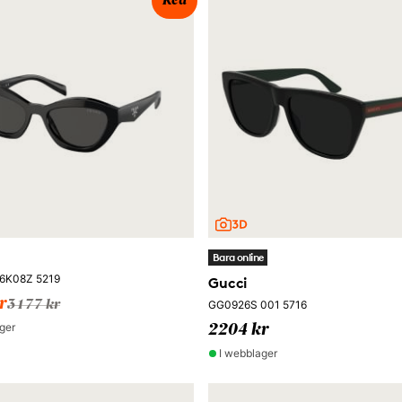
Rea
Bara online
16K08Z 5219
Gucci
r
3177 kr
GG0926S 001 5716
ger
2204 kr
I webblager