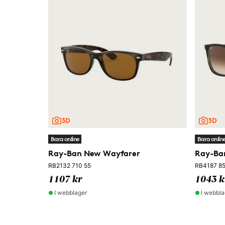
Bara online
Bara onlin
Ray-Ban New Wayfarer
Ray-Ban
RB2132 710 55
RB4187 85
1107 kr
1043 k
I webblager
I webbla