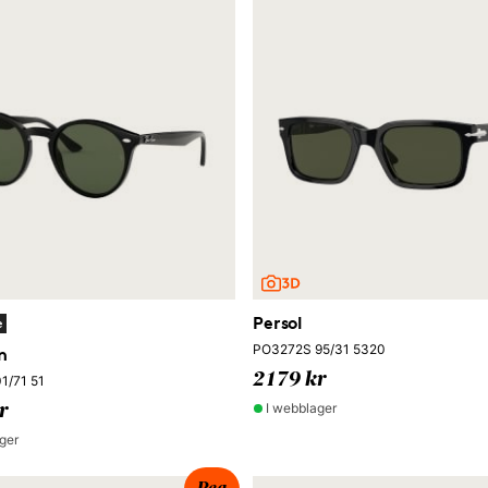
Persol
e
PO3272S 95/31 5320
n
2179 kr
1/71 51
I webblager
r
ger