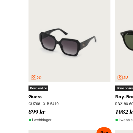
Bara online
Bara onlin
Guess
Ray-Ba
GU7681 01B 5419
RB2180 60
899 kr
1082 k
I webblager
I webbla