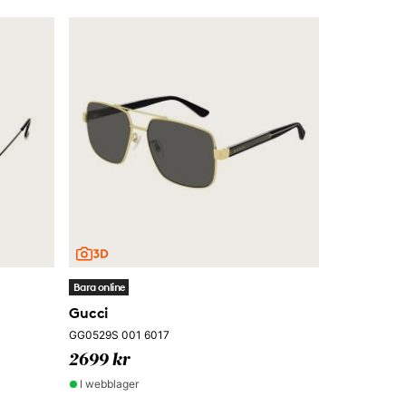
Bara online
Gucci
GG0529S 001 6017
2699 kr
I webblager