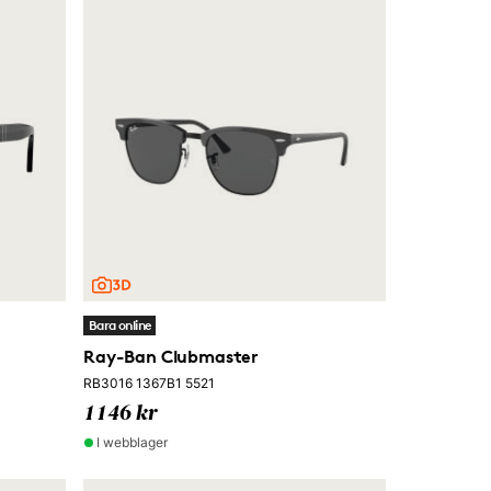
Bara online
Ray-Ban Clubmaster
RB3016 1367B1 5521
1146 kr
I webblager