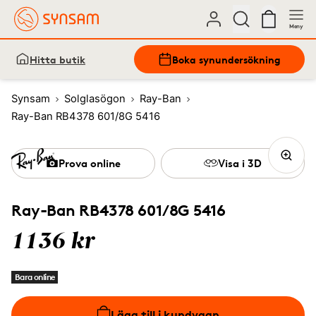
Meny
Hitta butik
Boka synundersökning
Synsam
Solglasögon
Ray-Ban
Ray-Ban RB4378 601/8G 5416
Prova online
Visa i 3D
Ray-Ban RB4378 601/8G 5416
1136 kr
Bara online
Lägg till i kundvagn