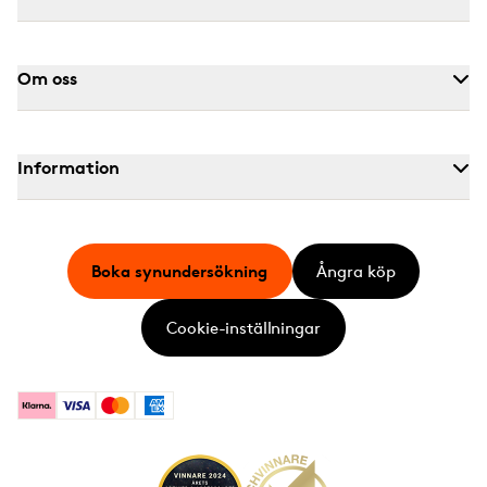
Om oss
Information
Boka synundersökning
Ångra köp
Cookie-inställningar
Klarna
Visa
Mastercard
American Express