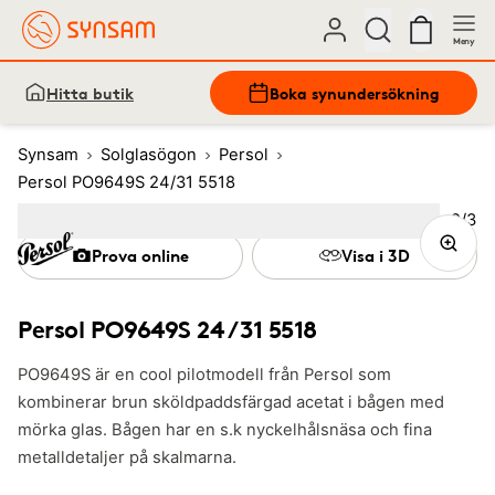
Meny
Hitta butik
Boka synundersökning
Synsam
Solglasögon
Persol
Persol PO9649S 24/31 5518
Bild
2
/
3
Image
1
Image
(Current image)
2
Image
3
Prova online
Visa i 3D
Persol PO9649S 24/31 5518
PO9649S är en cool pilotmodell från Persol som
kombinerar brun sköldpaddsfärgad acetat i bågen med
mörka glas. Bågen har en s.k nyckelhålsnäsa och fina
metalldetaljer på skalmarna.