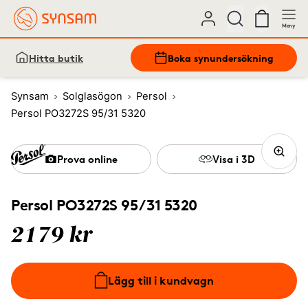
Meny
Hitta butik
Boka synundersökning
Synsam
Solglasögon
Persol
Persol PO3272S 95/31 5320
Prova online
Visa i 3D
Persol PO3272S 95/31 5320
2179 kr
Lägg till i kundvagn