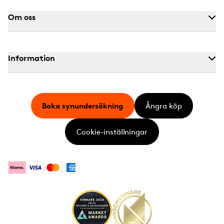
Om oss
Information
Boka synundersökning
Ångra köp
Cookie-inställningar
Klarna
Visa
Mastercard
American Express