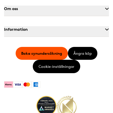
Om oss
Information
Boka synundersökning
Ångra köp
Cookie-inställningar
Klarna
Visa
Mastercard
American Express