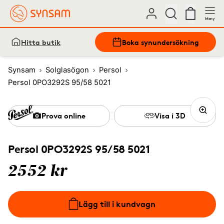
Meny
Hitta butik
Boka synundersökning
Synsam
Solglasögon
Persol
Persol 0PO3292S 95/58 5021
Prova online
Visa i 3D
Persol 0PO3292S 95/58 5021
2552 kr
Lägg till i kundvagn