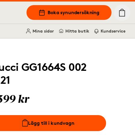
Boka synundersökning
Mina sidor
Hitta butik
Kundservice
ucci GG1664S 002
121
399 kr
Lägg till i kundvagn