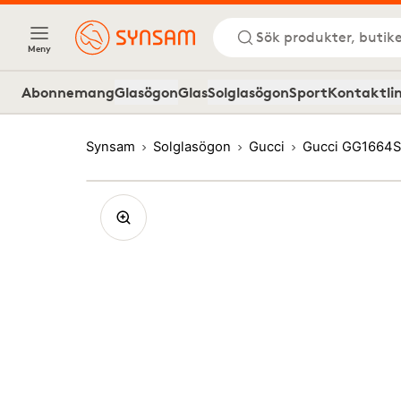
Sök produkter, butike
Meny
Abonnemang
Glasögon
Glas
Solglasögon
Sport
Kontaktli
Synsam
Solglasögon
Gucci
Gucci GG1664S