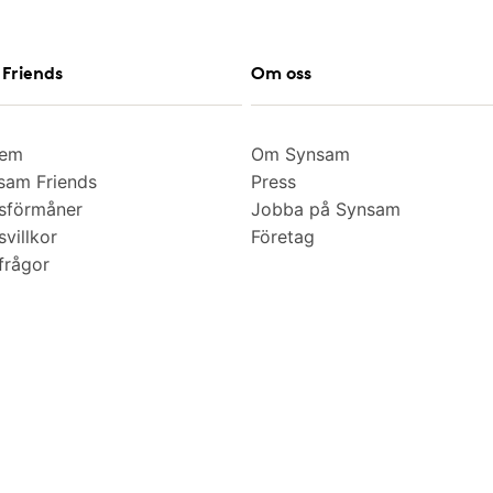
Friends
Om oss
lem
Om Synsam
am Friends
Press
sförmåner
Jobba på Synsam
villkor
Företag
frågor