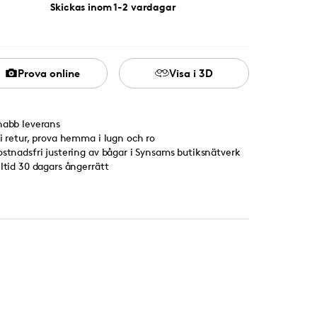
Skickas inom 1-2 vardagar
Prova online
Visa i 3D
nabb leverans
ri retur, prova hemma i lugn och ro
ostnadsfri justering av bågar i Synsams butiksnätverk
lltid 30 dagars ångerrätt