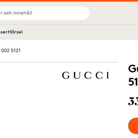
r och innehåll
nser
Hörsel
 002 5121
G
5
3