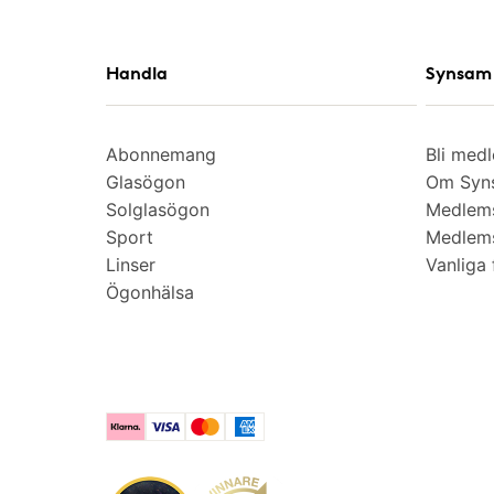
Handla
Synsam 
Abonnemang
Bli med
Glasögon
Om Syns
Solglasögon
Medlem
Sport
Medlems
Linser
Vanliga 
Ögonhälsa
Klarna
Visa
Mastercard
American Express