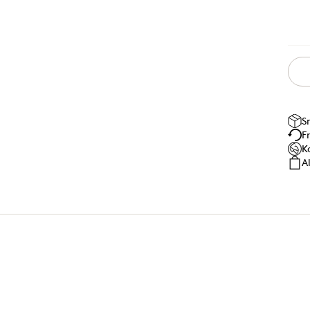
S
F
K
A