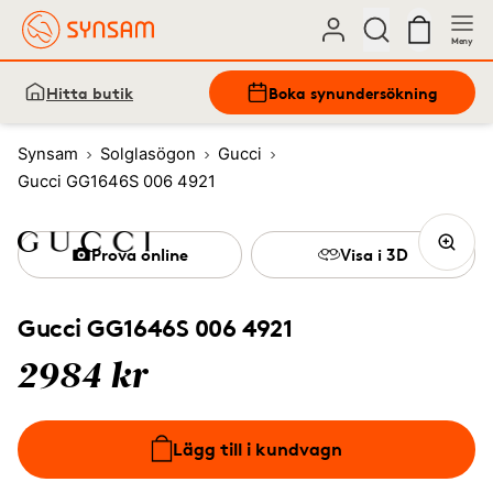
Meny
Hitta butik
Boka synundersökning
Synsam
Solglasögon
Gucci
Gucci GG1646S 006 4921
Prova online
Visa i 3D
Gucci GG1646S 006 4921
2984 kr
Lägg till i kundvagn