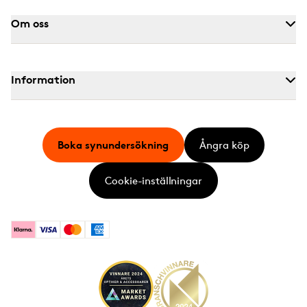
Om oss
Information
Boka synundersökning
Ångra köp
Cookie-inställningar
Klarna
Visa
Mastercard
American Express