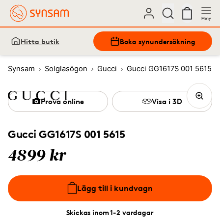
Meny
Hitta butik
Boka synundersökning
Synsam
Solglasögon
Gucci
Gucci GG1617S 001 5615
Prova online
Visa i 3D
Gucci GG1617S 001 5615
4899 kr
Lägg till i kundvagn
Skickas inom 1-2 vardagar