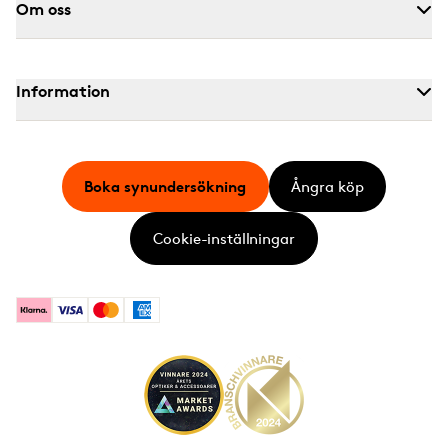
Om oss
Information
Boka synundersökning
Ångra köp
Cookie-inställningar
Klarna
Visa
Mastercard
American Express