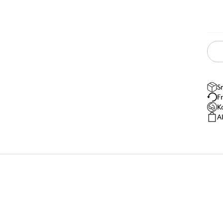
S
F
K
A