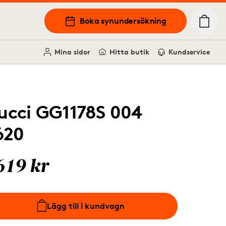
Boka synundersökning
Mina sidor
Hitta butik
Kundservice
ucci GG1178S 004
620
619 kr
Lägg till i kundvagn