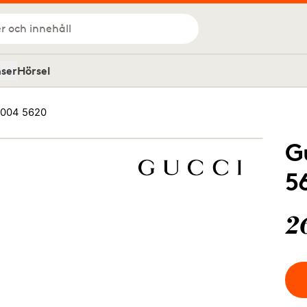
r och innehåll
nser
Hörsel
 004 5620
G
5
2