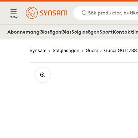
Sök produkter, butike
Meny
Abonnemang
Glasögon
Glas
Solglasögon
Sport
Kontaktli
Synsam
Solglasögon
Gucci
Gucci GG1178S