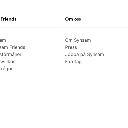
Friends
Om oss
lem
Om Synsam
am Friends
Press
sförmåner
Jobba på Synsam
villkor
Företag
frågor