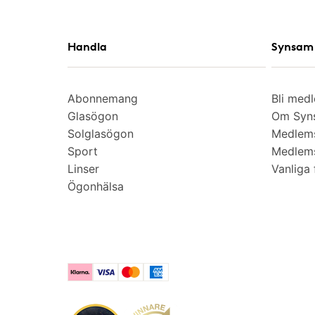
Handla
Synsam 
Abonnemang
Bli med
Glasögon
Om Syns
Solglasögon
Medlem
Sport
Medlems
Linser
Vanliga 
Ögonhälsa
Klarna
Visa
Mastercard
American Express