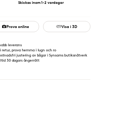
Skickas inom 1-2 vardagar
Prova online
Visa i 3D
nabb leverans
ri retur, prova hemma i lugn och ro
ostnadsfri justering av bågar i Synsams butiksnätverk
lltid 30 dagars ångerrätt