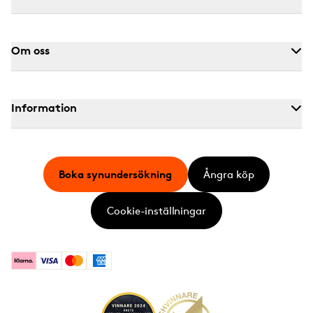
Om oss
Information
Boka synundersökning
Ångra köp
Cookie-inställningar
Klarna
Visa
Mastercard
American Express