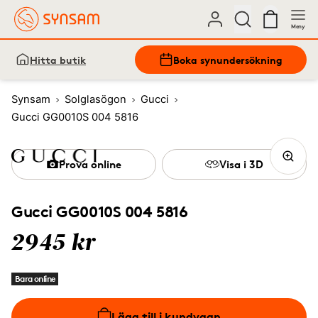
Meny
Hitta butik
Boka synundersökning
Synsam
Solglasögon
Gucci
Gucci GG0010S 004 5816
Prova online
Visa i 3D
Gucci GG0010S 004 5816
2945 kr
Bara online
Lägg till i kundvagn