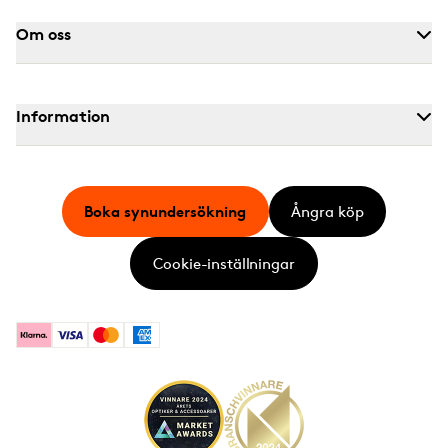
Om oss
Information
Boka synundersökning
Ångra köp
Cookie-inställningar
Klarna
Visa
Mastercard
American Express