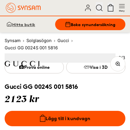
Meny
Hitta butik
Boka synundersökning
Synsam
Solglasögon
Gucci
Gucci GG 0024S 001 5816
Bild
2
/
3
Image
1
Image
(Current image)
2
Image
3
Prova online
Visa i 3D
Gucci GG 0024S 001 5816
2123 kr
Lägg till i kundvagn