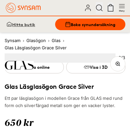
Meny
Hitta butik
Boka synundersökning
Synsam
Glasögon
Glas
Glas Läsglasögon Grace Silver
Bild
2
/
3
Image
1
Image
(Current image)
2
Image
3
Prova online
Visa i 3D
Glas Läsglasögon Grace Silver
Ett par läsglasögon i modellen Grace från GLAS med rund
form och silverfärgad metall som ger en vacker lyster.
650 kr