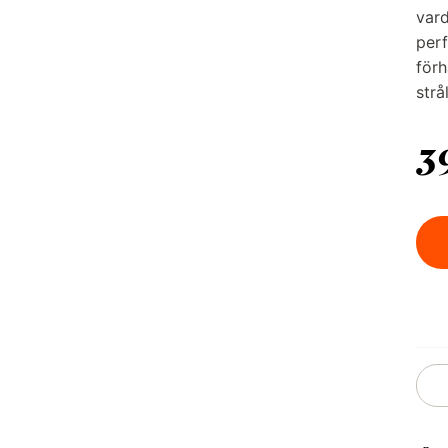
vard
perf
förh
strå
3