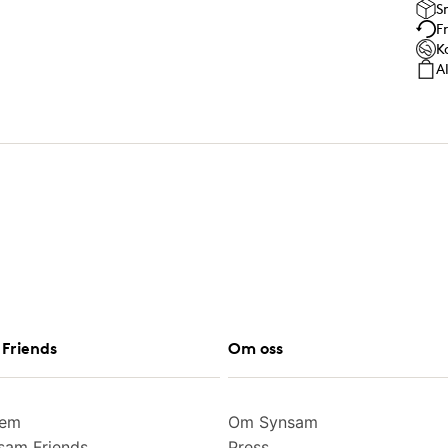
S
F
K
A
Friends
Om oss
lem
Om Synsam
am Friends
Press