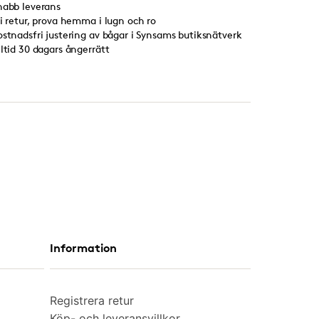
nabb leverans
ri retur, prova hemma i lugn och ro
ostnadsfri justering av bågar i Synsams butiksnätverk
lltid 30 dagars ångerrätt
Information
Registrera retur
Köp- och leveransvillkor