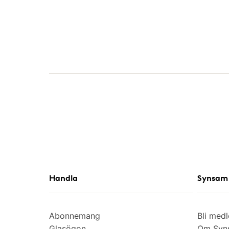
Handla
Synsam 
Abonnemang
Bli med
Glasögon
Om Syns