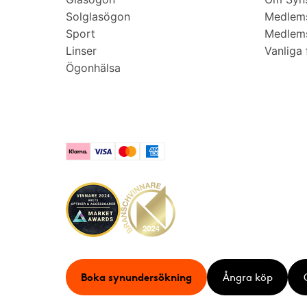
Solglasögon
Medlem
Sport
Medlems
Linser
Vanliga 
Ögonhälsa
Klarna
Visa
Mastercard
American Express
Boka synundersökning
Ångra köp