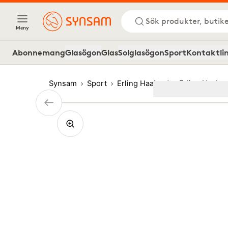
Sök produkter, butike
Meny
Abonnemang
Glasögon
Glas
Solglasögon
Sport
Kontaktli
Synsam
Sport
Erling Haaland
Erling Haala
Image
1