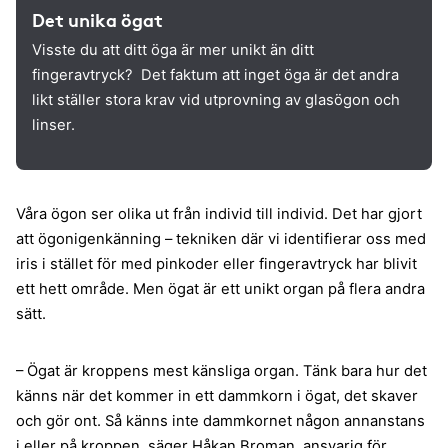
Det unika ögat
Visste du att ditt öga är mer unikt än ditt
fingeravtryck? Det faktum att inget öga är det andra
likt ställer stora krav vid utprovning av glasögon och
linser.
Våra ögon ser olika ut från individ till individ. Det har gjort
att ögonigenkänning – tekniken där vi identifierar oss med
iris i stället för med pinkoder eller fingeravtryck har blivit
ett hett område. Men ögat är ett unikt organ på flera andra
sätt.
– Ögat är kroppens mest känsliga organ. Tänk bara hur det
känns när det kommer in ett dammkorn i ögat, det skaver
och gör ont. Så känns inte dammkornet någon annanstans
i eller på kroppen, säger Håkan Broman, ansvarig för