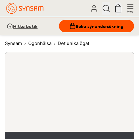
Meny
Hitta butik
Boka synundersökning
Synsam
Ögonhälsa
Det unika ögat