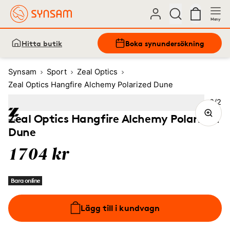
Meny
Hitta butik
Boka synundersökning
Synsam
Sport
Zeal Optics
Zeal Optics Hangfire Alchemy Polarized Dune
Bild
2
/
2
Image
1
Image
(Current image)
2
Zeal Optics Hangfire Alchemy Polarized
Dune
1704 kr
Bara online
Lägg till i kundvagn