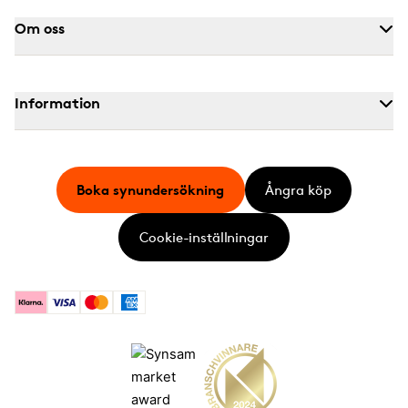
Om oss
Information
Boka synundersökning
Ångra köp
Cookie-inställningar
Klarna
Visa
Mastercard
American Express