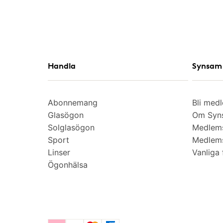
Handla
Synsam 
Abonnemang
Bli med
Glasögon
Om Syns
Solglasögon
Medlem
Sport
Medlems
Linser
Vanliga 
Ögonhälsa