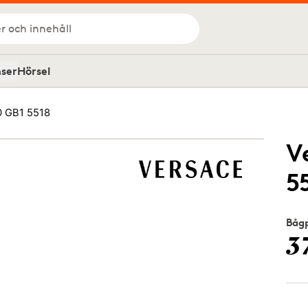
r och innehåll
nser
Hörsel
0 GB1 5518
V
5
Bågp
3