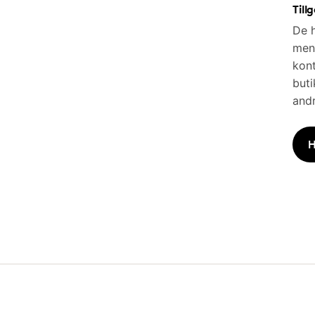
Till
De h
men 
kont
buti
andr
H