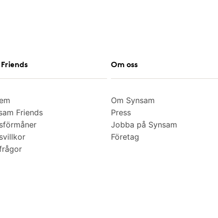
Friends
Om oss
lem
Om Synsam
am Friends
Press
sförmåner
Jobba på Synsam
villkor
Företag
frågor