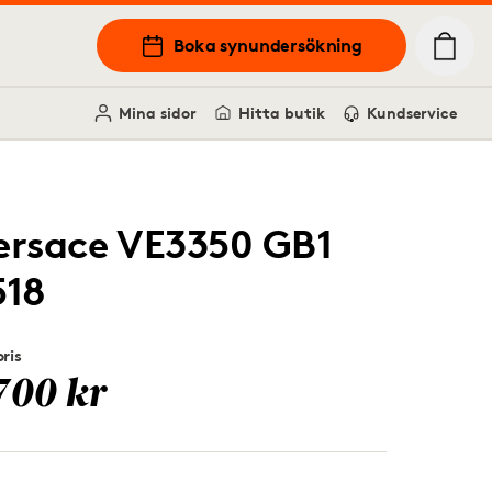
Boka synundersökning
Mina sidor
Hitta butik
Kundservice
ersace VE3350 GB1
518
ris
700 kr