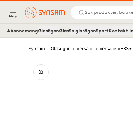
Sök produkter, butike
Meny
Abonnemang
Glasögon
Glas
Solglasögon
Sport
Kontaktli
Synsam
Glasögon
Versace
Versace VE335