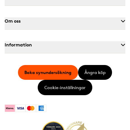
Om oss
Information
Boka synundersökning
Ångra köp
Cookie-inställningar
Klarna
Visa
Mastercard
American Express