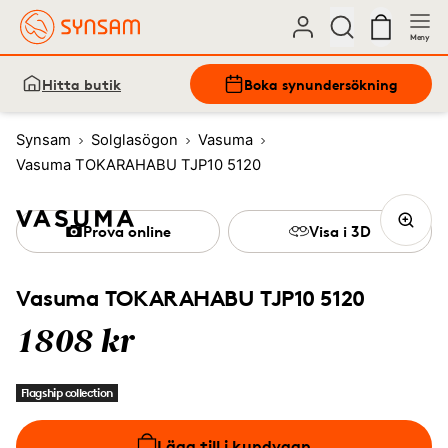
Meny
Hitta butik
Boka synundersökning
Synsam
Solglasögon
Vasuma
Vasuma TOKARAHABU TJP10 5120
Prova online
Visa i 3D
Vasuma TOKARAHABU TJP10 5120
1808 kr
Flagship collection
Lägg till i kundvagn