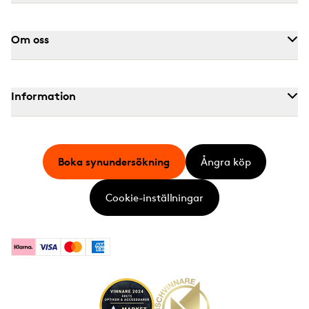
Om oss
Information
Boka synundersökning
Ångra köp
Cookie-inställningar
Klarna
Visa
Mastercard
American Express