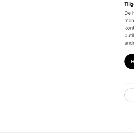
Till
De h
men 
kont
buti
andr
H