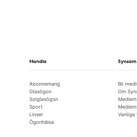
Handla
Synsam 
Abonnemang
Bli med
Glasögon
Om Syns
Solglasögon
Medlem
Sport
Medlems
Linser
Vanliga 
Ögonhälsa