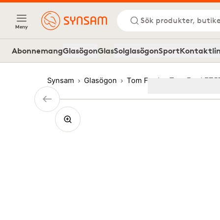
Sök produkter, butike
Meny
Abonnemang
Glasögon
Glas
Solglasögon
Sport
Kontaktli
Synsam
Glasögon
Tom Ford
Tom Ford FT5
Image
1