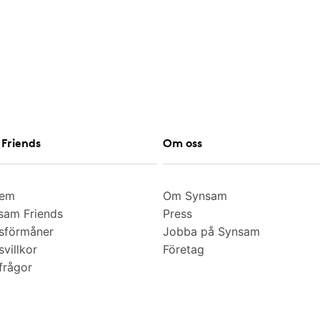
Friends
Om oss
lem
Om Synsam
am Friends
Press
sförmåner
Jobba på Synsam
villkor
Företag
frågor