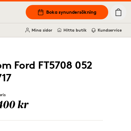
Boka synundersökning
Mina sidor
Hitta butik
Kundservice
om Ford FT5708 052
717
ris
400 kr