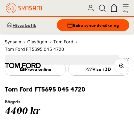
Meny
Hitta butik
Boka synundersökning
Synsam
Glasögon
Tom Ford
Tom Ford FT5695 045 4720
Bild
2
/
2
Image
1
Image
(Current image)
2
Prova online
Visa i 3D
Tom Ford FT5695 045 4720
Bågpris
4400 kr