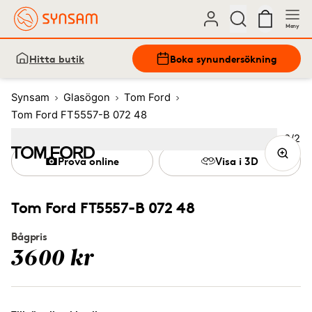
Meny
Hitta butik
Boka synundersökning
Synsam
Glasögon
Tom Ford
Tom Ford FT5557-B 072 48
Bild
2
/
2
Image
1
Image
(Current image)
2
Prova online
Visa i 3D
Tom Ford FT5557-B 072 48
Bågpris
3600 kr