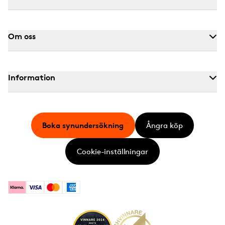
Om oss
Information
Boka synundersökning
Ångra köp
Cookie-inställningar
Klarna
Visa
Mastercard
American Express