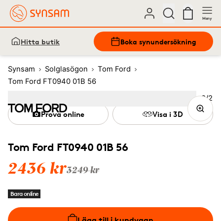
Meny
Hitta butik
Boka synundersökning
Synsam
Solglasögon
Tom Ford
Tom Ford FT0940 01B 56
Bild
2
/
2
Image
1
Image
(Current image)
2
Prova online
Visa i 3D
Tom Ford FT0940 01B 56
2436 kr
3249 kr
Bara online
Lägg till i kundvagn